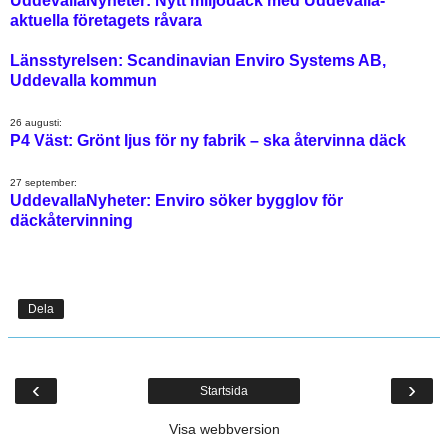
UddevallaNyheter: Nytt miljödäck med Uddevalla-
aktuella företagets råvara
Länsstyrelsen: Scandinavian Enviro Systems AB,
Uddevalla kommun
26 augusti:
P4 Väst: Grönt ljus för ny fabrik – ska återvinna däck
27 september:
UddevallaNyheter: Enviro söker bygglov för
däckåtervinning
Dela
‹
›
Startsida
Visa webbversion