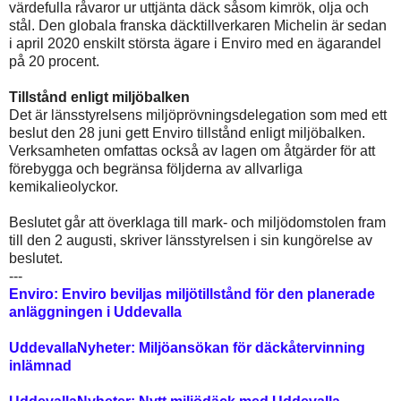
värdefulla råvaror ur uttjänta däck såsom kimrök, olja och
stål. Den globala franska däcktillverkaren Michelin är sedan
i april 2020 enskilt största ägare i Enviro med en ägarandel
på 20 procent.
Tillstånd enligt miljöbalken
Det är länsstyrelsens miljöprövningsdelegation som med ett
beslut den 28 juni gett Enviro tillstånd enligt miljöbalken.
Verksamheten omfattas också av lagen om åtgärder för att
förebygga och begränsa följderna av allvarliga
kemikalieolyckor.
Beslutet går att överklaga till mark- och miljödomstolen fram
till den 2 augusti, skriver länsstyrelsen i sin kungörelse av
beslutet.
---
Enviro: Enviro beviljas miljötillstånd för den planerade
anläggningen i Uddevalla
UddevallaNyheter: Miljöansökan för däckåtervinning
inlämnad