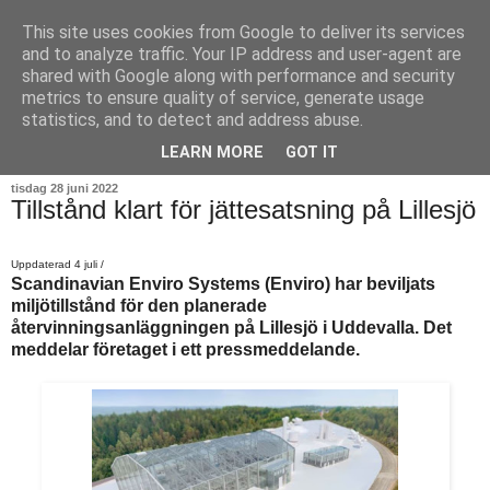
This site uses cookies from Google to deliver its services
and to analyze traffic. Your IP address and user-agent are
shared with Google along with performance and security
metrics to ensure quality of service, generate usage
statistics, and to detect and address abuse.
▼
LEARN MORE
GOT IT
tisdag 28 juni 2022
Tillstånd klart för jättesatsning på Lillesjö
Uppdaterad 4 juli /
Scandinavian Enviro Systems (Enviro) har beviljats
miljötillstånd för den planerade
återvinningsanläggningen på Lillesjö i Uddevalla. Det
meddelar företaget i ett pressmeddelande.