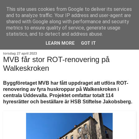
This site uses cookies from Google to deliver its services
and to analyze traffic. Your IP address and user-agent are
shared with Google along with performance and security
metrics to ensure quality of service, generate usage
statistics, and to detect and address abuse.
▼
LEARN MORE
GOT IT
torsdag 27 april 2023
MVB får stor ROT-renovering på
Walkeskroken
Byggföretaget MVB har fått uppdraget att utföra ROT-
renovering av fyra huskroppar på Walkeskroken i
centrala Uddevalla. Projektet omfattar totalt 114
hyresrätter och beställare är HSB Stiftelse Jakobsberg.