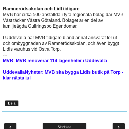
Ramnerödsskolan och Lidl tidigare
MVB har cirka 500 anställda i fyra regionala bolag där MVB
Väst täcker Västra Götaland. Bolaget är en del av
familjeägda Gullringsbo Egendomar.
I Uddevalla har MVB tidigare bland annat ansvarat för ut-
och ombyggnaden av Ramnerödsskolan, och även byggt
Lidls varuhus vid Östra Torp.
---
MVB: MVB renoverar 114 lägenheter i Uddevalla
UddevallaNyheter: MVB ska bygga Lidls butik på Torp -
klar nästa jul
Dela
‹
›
Startsida