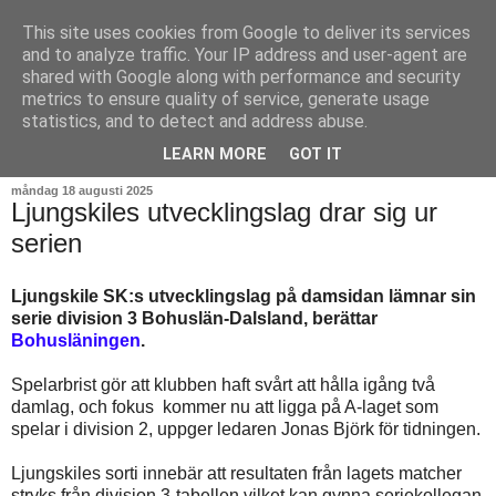
This site uses cookies from Google to deliver its services
and to analyze traffic. Your IP address and user-agent are
shared with Google along with performance and security
metrics to ensure quality of service, generate usage
statistics, and to detect and address abuse.
▼
LEARN MORE
GOT IT
måndag 18 augusti 2025
Ljungskiles utvecklingslag drar sig ur
serien
Ljungskile SK:s utvecklingslag på damsidan lämnar sin
serie division 3 Bohuslän-Dalsland, berättar
Bohusläningen
.
Spelarbrist gör att klubben haft svårt att hålla igång två
damlag, och fokus kommer nu att ligga på A-laget som
spelar i division 2, uppger ledaren Jonas Björk för tidningen.
Ljungskiles sorti innebär att resultaten från lagets matcher
stryks från division 3-tabellen vilket kan gynna seriekollegan