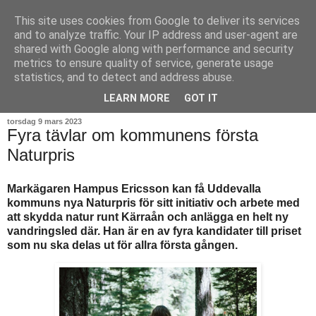
This site uses cookies from Google to deliver its services
and to analyze traffic. Your IP address and user-agent are
shared with Google along with performance and security
metrics to ensure quality of service, generate usage
statistics, and to detect and address abuse.
▼
LEARN MORE
GOT IT
torsdag 9 mars 2023
Fyra tävlar om kommunens första
Naturpris
Markägaren Hampus Ericsson kan få Uddevalla
kommuns nya Naturpris för sitt initiativ och arbete med
att skydda natur runt Kärraån och anlägga en helt ny
vandringsled där. Han är en av fyra kandidater till priset
som nu ska delas ut för allra första gången.