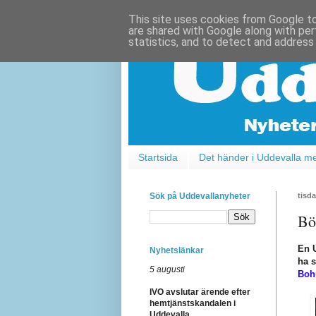
This site uses cookies from Google to 
are shared with Google along with per
statistics, and to detect and address
Startsida
Det händer i Uddevalla m
Sök på Uddevallanyheter
tisd
Bö
En U
Nyhetslänkar
ha s
5 augusti
Boh
IVO avslutar ärende efter
hemtjänstskandalen i
Uddevalla