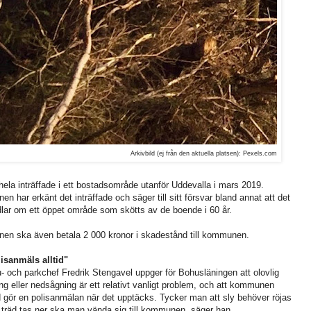
Arkivbild (ej från den aktuella platsen): Pexels.com
hela inträffade i ett bostadsområde utanför Uddevalla i mars 2019.
en har erkänt det inträffade och säger till sitt försvar bland annat att det
lar om ett öppet område som skötts av de boende i 60 år.
en ska även betala 2 000 kronor i skadestånd till kommunen.
isanmäls alltid"
- och parkchef Fredrik Stengavel uppger för Bohusläningen att olovlig
ing eller nedsågning är ett relativt vanligt problem, och att kommunen
id gör en polisanmälan när det upptäcks. Tycker man att sly behöver röjas
r träd tas ner ska man vända sig till kommunen, säger han.