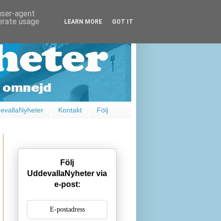
 user-agent
nerate usage
LEARN MORE
GOT IT
vallaNyheter
Kontakt
Följ
Följ
UddevallaNyheter via
e-post: