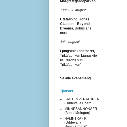
Margretegärdeparken
1 juli - 30 augusti
Utställning: Jonas
Classon – Beyond
Dreams,
Bohusläns
museum
Juli - augusti
Ljungskilekonstnärer,
Trikåfabriken Ljungskile
(Kulturens hus
Trikåfabriken)
Se alla evenemang
Tjänster
BADTEMPERATURER
(Uddevalla Energi)
MINNESANNONSER
(Bohusläningen)
HAMNTRAFIK
(Uddevalla
Hamnterminal)