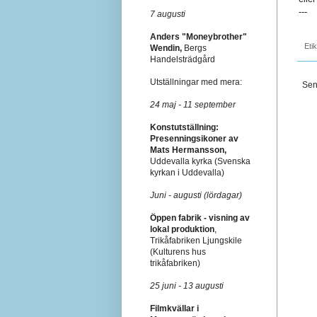
---
7 augusti
Anders "Moneybrother"
Eti
Wendin,
Bergs
Handelsträdgård
Utställningar med mera:
Sen
24 maj - 11 september
Konstutställning:
Presenningsikoner av
Mats Hermansson,
Uddevalla kyrka (Svenska
kyrkan i Uddevalla)
Juni - augusti (lördagar)
Öppen fabrik - visning av
lokal produktion
,
Trikåfabriken Ljungskile
(Kulturens hus
trikåfabriken)
25 juni - 13 augusti
Filmkvällar i