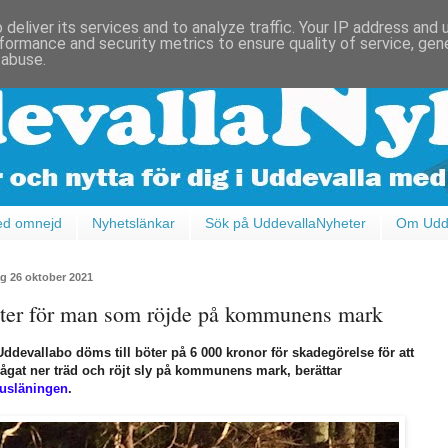
deliver its services and to analyze traffic. Your IP address and
formance and security metrics to ensure quality of service, ge
 abuse.
ed omnejd
Nyhetslänkar
Sök på UddevallaNyheter
Om Udde
ag 26 oktober 2021
ter för man som röjde på kommunens mark
ddevallabo döms till böter på 6 000 kronor för skadegörelse för att
ågat ner träd och röjt sly på kommunens mark, berättar
usläningen
.