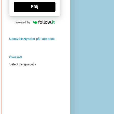
Följ
Powered by
UddevallaNyheter på Facebook
Översätt
Select Language
▼