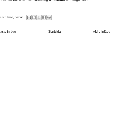
ketter:
brott
,
domar
aste inlägg
Startsida
Äldre inlägg