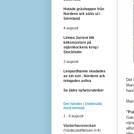
Hotade gräshoppor från
Nordens ark sätts ut i
Sörmland
4 augusti
Linnea Jarnrot blir
köksmästare på
stjärnkockens krog i
Stockholm
3 augusti
Leopardhanne skadades
av sin son - Nordens ark
Det 
tvingades avliva
Mann
Se äldre nyhetsrubriker
hand
Mann
Det händer i Uddevalla
med omnejd
"Pol
1 - 9 augusti
Gatu
röjn
Västerhavsveckan
allt
(Västkuststiftelsen m fl)
elle