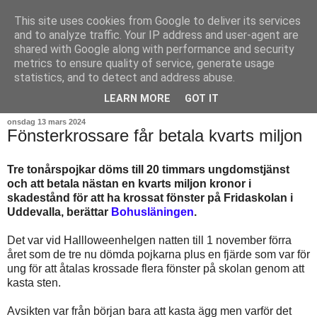
This site uses cookies from Google to deliver its services
and to analyze traffic. Your IP address and user-agent are
shared with Google along with performance and security
metrics to ensure quality of service, generate usage
statistics, and to detect and address abuse.
▼
LEARN MORE
GOT IT
onsdag 13 mars 2024
Fönsterkrossare får betala kvarts miljon
Tre tonårspojkar döms till 20 timmars ungdomstjänst
och att betala nästan en kvarts miljon kronor i
skadestånd för att ha krossat fönster på Fridaskolan i
Uddevalla, berättar
Bohusläningen
.
Det var vid Hallloweenhelgen natten till 1 november förra
året som de tre nu dömda pojkarna plus en fjärde som var för
ung för att åtalas krossade flera fönster på skolan genom att
kasta sten.
Avsikten var från början bara att kasta ägg men varför det