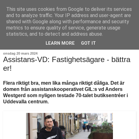
This site uses cookies from Google to deliver its services
and to analyze traffic. Your IP address and user-agent are
shared with Google along with performance and security
metrics to ensure quality of service, generate usage
statistics, and to detect and address abuse.
▼
LEARN MORE
GOT IT
onsdag 20 mars 2024
Assistans-VD: Fastighetsägare - bättra
er!
Flera riktigt bra, men lika många riktigt dåliga. Det är
domen från assistanskooperativet GIL:s vd Anders
Westgerd som nyligen testade 70-talet butiksentréer i
Uddevalla centrum.