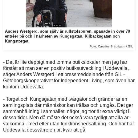
Anders Westgerd, som själv är rullstolsburen, spanade in över 70
entréer på och i närheten av Kungsgatan, Kilbäcksgatan och
Kungstorget.
Foto: Caroline Bräutigam / GIL
- Det är lite deppigt med tomma butikslokaler men jag har
förstått att man ser en positiv butiksutveckling i Uddevalla,
säger Anders Westgerd i ett pressmeddelande från GIL -
Göteborgskooperativet för Independent Living, som även har
kontor i Uddevalla:
- Torget och Kungsgatan med tvärgator och gränder är en
samlingsplats där människor kan träffas och umgås. Det ger
sammanhållning i samhället, något jag tror är extra viktigt i
dessa tider. Men då måste det också vara tydligt att alla är
välkomna - med eller utan funktionsnedsättning. Och här har
Uddevalla dessvärre en bit kvar att gå.