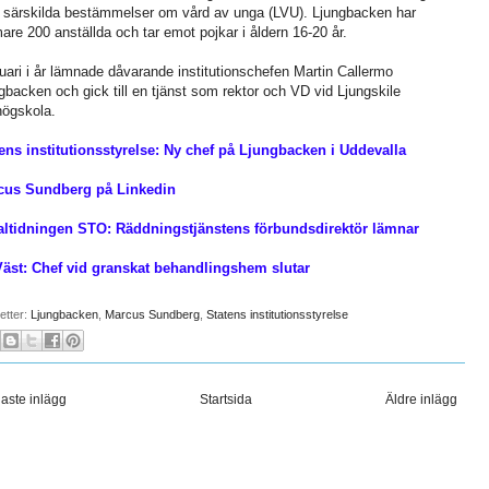
särskilda bestämmelser om vård av unga (LVU). Ljungbacken har
are 200 anställda och tar emot pojkar i åldern 16-20 år.
nuari i år lämnade dåvarande institutionschefen Martin Callermo
gbacken och gick till en tjänst som rektor och VD vid Ljungskile
högskola.
ens institutionsstyrelse: Ny chef på Ljungbacken i Uddevalla
cus Sundberg på Linkedin
altidningen STO: Räddningstjänstens förbundsdirektör lämnar
äst: Chef vid granskat behandlingshem slutar
ketter:
Ljungbacken
,
Marcus Sundberg
,
Statens institutionsstyrelse
aste inlägg
Startsida
Äldre inlägg