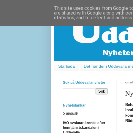
This site uses cookies from Google to 
are shared with Google along with per
statistics, and to detect and address
Startsida
Det händer i Uddevalla m
Sök på Uddevallanyheter
onsd
Ny
Beh
Nyhetslänkar
ins
5 augusti
kom
Räd
IVO avslutar ärende efter
hemtjänstskandalen i
Uddevalla