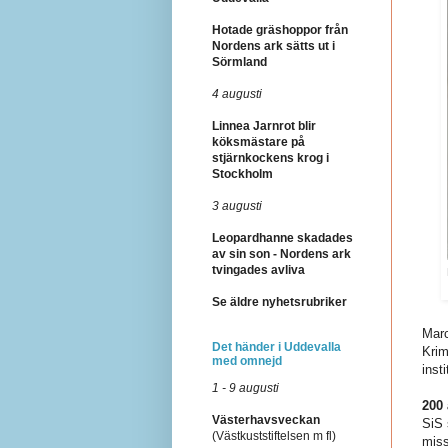
Hotade gräshoppor från
Nordens ark sätts ut i
Sörmland
4 augusti
Linnea Jarnrot blir
köksmästare på
stjärnkockens krog i
Stockholm
3 augusti
Leopardhanne skadades
av sin son - Nordens ark
tvingades avliva
Se äldre nyhetsrubriker
Marc
Det händer i Uddevalla
Krim
med omnejd
inst
1 - 9 augusti
200 
Västerhavsveckan
SiS 
(Västkuststiftelsen m fl)
miss