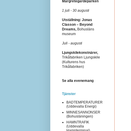
Margretegärdeparken
1 juli - 30 augusti
Utställning: Jonas
Classon – Beyond
Dreams,
Bohusläns
museum
Juli - augusti
Ljungskilekonstnärer,
Trikåfabriken Ljungskile
(Kulturens hus
Trikåfabriken)
Se alla evenemang
Tjänster
BADTEMPERATURER
(Uddevalla Energi)
MINNESANNONSER
(Bohusläningen)
HAMNTRAFIK
(Uddevalla
Hamnterminal)