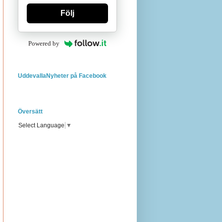
Följ
Powered by
UddevallaNyheter på Facebook
Översätt
Select Language
▼