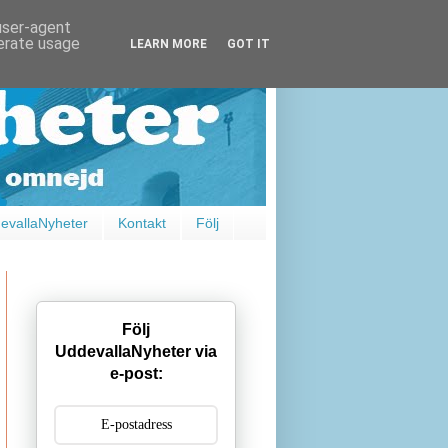
 user-agent
nerate usage
LEARN MORE
GOT IT
vallaNyheter
Kontakt
Följ
Följ
UddevallaNyheter via
e-post: