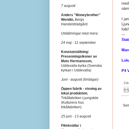
med 
7 augusti
närm
Anders "Moneybrother"
I ja
Wendin,
Bergs
Ljun
Handelsträdgård
folk
Utställningar med mera:
---
Stat
24 maj - 11 september
Mar
Konstutställning:
Presenningsikoner av
Lok
Mats Hermansson,
Uddevalla kyrka (Svenska
kyrkan i Uddevalla)
P4 V
Juni - augusti (lördagar)
Eti
Öppen fabrik - visning av
lokal produktion
,
Trikåfabriken Ljungskile
(Kulturens hus
Sen
trikåfabriken)
25 juni - 13 augusti
Filmkvällar i