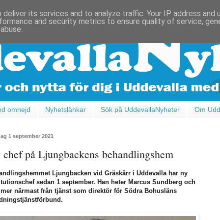
deliver its services and to analyze traffic. Your IP address and
formance and security metrics to ensure quality of service, ge
 abuse.
ed omnejd
Nyhetslänkar
Sök på UddevallaNyheter
Om Udde
ag 1 september 2021
 chef på Ljungbackens behandlingshem
andlingshemmet Ljungbacken vid Gräskärr i Uddevalla har ny
titutionschef sedan 1 september. Han heter Marcus Sundberg och
mer närmast från tjänst som direktör för Södra Bohusläns
dningstjänstförbund.