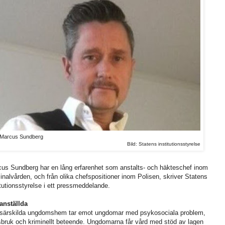
Marcus Sundberg
Bild: Statens institutionsstyrelse
us Sundberg har en lång erfarenhet som anstalts- och häkteschef inom
inalvården, och från olika chefspositioner inom Polisen, skriver Statens
itutionsstyrelse i ett pressmeddelande.
anställda
särskilda ungdomshem tar emot ungdomar med psykosociala problem,
bruk och kriminellt beteende. Ungdomarna får vård med stöd av lagen