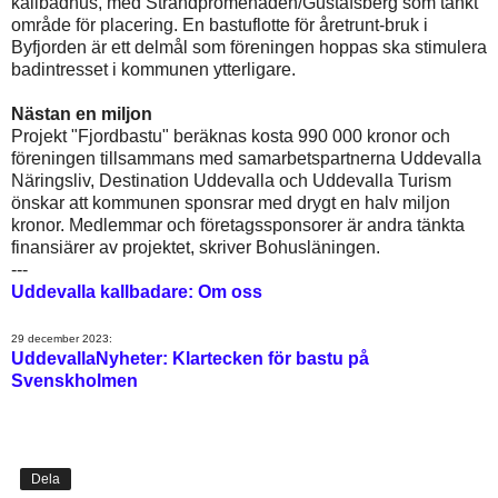
kallbadhus, med Strandpromenaden/Gustafsberg som tänkt
område för placering. En bastuflotte för åretrunt-bruk i
Byfjorden är ett delmål som föreningen hoppas ska stimulera
badintresset i kommunen ytterligare.
Nästan en miljon
Projekt "Fjordbastu" beräknas kosta 990 000 kronor och
föreningen tillsammans med samarbetspartnerna Uddevalla
Näringsliv, Destination Uddevalla och Uddevalla Turism
önskar att kommunen sponsrar med drygt en halv miljon
kronor. Medlemmar och företagssponsorer är andra tänkta
finansiärer av projektet, skriver Bohusläningen.
---
Uddevalla kallbadare: Om oss
29 december 2023:
UddevallaNyheter: Klartecken för bastu på
Svenskholmen
Dela