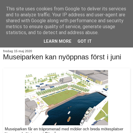
This site uses cookies from Google to deliver its services
and to analyze traffic. Your IP address and user-agent are
shared with Google along with performance and security
metrics to ensure quality of service, generate usage
statistics, and to detect and address abuse.
▼
LEARN MORE
GOT IT
fredag 15 maj 2020
Museiparken kan nyöppnas först i juni
Museiparken får en träpromenad med möbler och breda mötesplatser