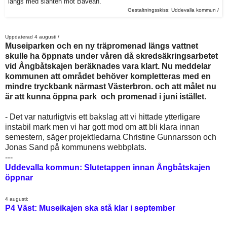
längs med slänten mot Bäveån.
Gestaltningsskiss: Uddevalla kommun /
Uppdaterad 4 augusti /
Museiparken och en ny träpromenad längs vattnet
skulle ha öppnats under våren då skredsäkringsarbetet
vid Ångbåtskajen beräknades vara klart. Nu meddelar
kommunen att området behöver kompletteras med en
mindre tryckbank närmast Västerbron. och att målet nu
är att kunna öppna park och promenad i juni istället
.
- Det var naturligtvis ett bakslag att vi hittade ytterligare
instabil mark men vi har gott mod om att bli klara innan
semestern, säger projektledarna Christine Gunnarsson och
Jonas Sand på kommunens webbplats.
---
Uddevalla kommun: Slutetappen innan Ångbåtskajen
öppnar
4 augusti:
P4 Väst: Museikajen ska stå klar i september