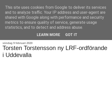
This site uses cookies from Google to deliver its services
and to analyze traffic. Your IP address and user-agent are
shared with Google along with performance and security
metrics to ensure quality of service, generate usage
statistics, and to detect and address abuse.
▼
LEARN MORE
GOT IT
söndag 9 februari 2020
Torsten Torstensson ny LRF-ordförande
i Uddevalla