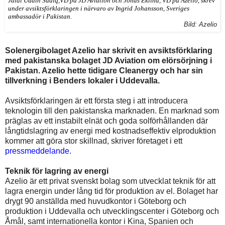
Jalal Uddin Sadiq,VD på JD Aviation och
Jonas Eklind, VD på Azelio, skrev
under avsiktsförklaringen i närvaro av Ingrid Johansson, Sveriges
ambassadör i Pakistan.
Bild: Azelio
Solenergibolaget Azelio har skrivit en avsiktsförklaring
med pakistanska bolaget JD Aviation om elörsörjning i
Pakistan. Azelio hette tidigare Cleanergy och har sin
tillverkning i Benders lokaler i Uddevalla.
Avsiktsförklaringen är ett första steg i att introducera
teknologin till den pakistanska marknaden. En marknad som
präglas av ett instabilt elnät och goda solförhållanden där
långtidslagring av energi med kostnadseffektiv elproduktion
kommer att göra stor skillnad, skriver företaget i ett
pressmeddelande.
Teknik för lagring av energi
Azelio är ett privat svenskt bolag som utvecklat teknik för att
lagra energin under lång tid för produktion av el. Bolaget har
drygt 90 anställda med huvudkontor i Göteborg och
produktion i Uddevalla och utvecklingscenter i Göteborg och
Åmål, samt internationella kontor i Kina, Spanien och