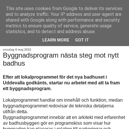
This site uses cookies from Google to deliver its services
and to analyze traffic. Your IP address and user-agent are
shared with Google along with performance and security
metrics to ensure quality of service, generate usage
statistics, and to detect and address abuse.
▼
LEARN MORE
GOT IT
onsdag 6 maj 2015
Byggnadsprogram nästa steg mot nytt
badhus
Efter att lokalprogrammet för det nya badhuset i
Uddevalla godkänts, startar nu arbetet med att ta fram
ett byggnadsprogram.
Lokalprogrammet handlar om innehåll och funktion, medan
byggnadsprogrammet redovisar de tekniska detaljerna
utifrån detta.
Byggnadsprogrammet innebär att en arkitekt med erfarenhet
av badhusbyggen gör en programskiss som visar hur
byggnaden kan placeras i relation till parkeringar och