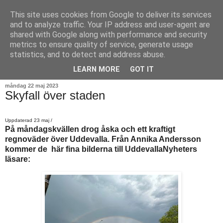
This site uses cookies from Google to deliver its services
and to analyze traffic. Your IP address and user-agent are
shared with Google along with performance and security
metrics to ensure quality of service, generate usage
statistics, and to detect and address abuse.
▼
LEARN MORE
GOT IT
måndag 22 maj 2023
Skyfall över staden
Uppdaterad 23 maj /
På måndagskvällen drog åska och ett kraftigt
regnoväder över Uddevalla. Från Annika Andersson
kommer de här fina bilderna till UddevallaNyheters
läsare: