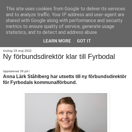
This site uses cookies from Google to deliver its services
and to analyze traffic. Your IP address and user-agent are
shared with Google along with performance and security
metrics to ensure quality of service, generate usage
statistics, and to detect and address abuse.
▼
LEARN MORE
GOT IT
tisdag 24 maj 2022
Ny förbundsdirektör klar till Fyrbodal
Uppdaterad 26 juli /
Anna Lärk Ståhlberg har utsetts till ny förbundsdirektör
för Fyrbodals kommunalförbund.