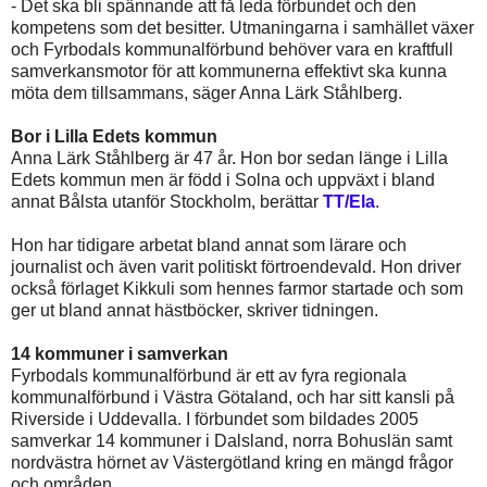
- Det ska bli spännande att få leda förbundet och den
kompetens som det besitter. Utmaningarna i samhället växer
och Fyrbodals kommunalförbund behöver vara en kraftfull
samverkansmotor för att kommunerna effektivt ska kunna
möta dem tillsammans, säger Anna Lärk Ståhlberg.
Bor i Lilla Edets kommun
Anna Lärk Ståhlberg är 47 år. Hon bor sedan länge i Lilla
Edets kommun men är född i Solna och uppväxt i bland
annat Bålsta utanför Stockholm, berättar
TT/Ela
.
Hon har tidigare arbetat bland annat som lärare och
journalist och även varit politiskt förtroendevald. Hon driver
också förlaget Kikkuli som hennes farmor startade och som
ger ut bland annat hästböcker, skriver tidningen.
14 kommuner i samverkan
Fyrbodals kommunalförbund är ett av fyra regionala
kommunalförbund i Västra Götaland, och har sitt kansli på
Riverside i Uddevalla. I förbundet som bildades 2005
samverkar 14 kommuner i Dalsland, norra Bohuslän samt
nordvästra hörnet av Västergötland kring en mängd frågor
och områden.