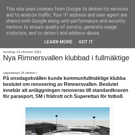
This site uses cookies from Google to deliver its services
and to analyze traffic. Your IP address and user-agent are
shared with Google along with performance and security
metrics to ensure quality of service, generate usage
statistics, and to detect and address abuse.
▼
LEARN MORE
GOT IT
torsdag 14 oktober 2021
Nya Rimnersvallen klubbad i fullmäktige
Uppdaterad 18 oktober /
På onsdagskvällen kunde kommunfullmäktige klubba
beslutet om renovering av Rimnersvallen.
Beslutet
innebär att anläggningen renoveras till standardkraven
för parasport, SM i friidrott och Superettan för fotboll.