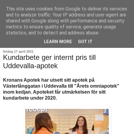
This site uses cookies from Google to deliver its services
and to analyze traffic. Your IP address and user-agent are
shared with Google along with performance and security
metrics to ensure quality of service, generate usage
statistics, and to detect and address abuse.
▼
LEARN MORE
GOT IT
lördag 17 april 2021
Kundarbete ger internt pris till
Uddevalla-apotek
Kronans Apotek har utsett sitt apotek på
Västerlånggatan i Uddevalla till "Årets omniapotek"
inom kedjan. Apoteket får utmärkelsen för sitt
kundarbete under 2020.