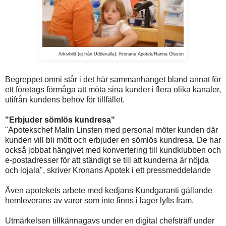
Arkivbild (ej från Uddevalla): Kronans Apotek/Hanna Olsson
Begreppet omni står i det här sammanhanget bland annat för
ett företags förmåga att möta sina kunder i flera olika kanaler,
utifrån kundens behov för tillfället.
"Erbjuder sömlös kundresa"
"Apotekschef Malin Linsten med personal möter kunden där
kunden vill bli mött och erbjuder en sömlös kundresa. De har
också jobbat hängivet med konvertering till kundklubben och
e-postadresser för att ständigt se till att kunderna är nöjda
och lojala", skriver Kronans Apotek i ett pressmeddelande
Även apotekets arbete med kedjans Kundgaranti gällande
hemleverans av varor som inte finns i lager lyfts fram.
Utmärkelsen tillkännagavs under en digital chefsträff under