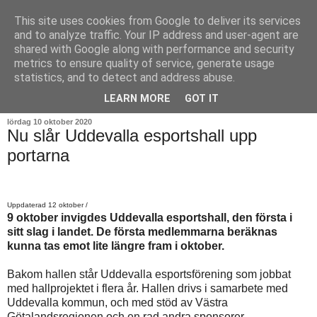
This site uses cookies from Google to deliver its services
and to analyze traffic. Your IP address and user-agent are
shared with Google along with performance and security
metrics to ensure quality of service, generate usage
statistics, and to detect and address abuse.
▼
LEARN MORE
GOT IT
lördag 10 oktober 2020
Nu slår Uddevalla esportshall upp
portarna
Uppdaterad 12 oktober /
9 oktober invigdes Uddevalla esportshall, den första i
sitt slag i landet. De första medlemmarna beräknas
kunna tas emot lite längre fram i oktober.
Bakom hallen står Uddevalla esportsförening som jobbat
med hallprojektet i flera år. Hallen drivs i samarbete med
Uddevalla kommun, och med stöd av Västra
Götalandsregionen och en rad andra sponsorer.