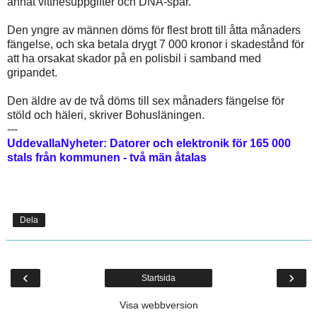
annat vittnesuppgifter och DNA-spår.
Den yngre av männen döms för flest brott till åtta månaders
fängelse, och ska betala drygt 7 000 kronor i skadestånd för
att ha orsakat skador på en polisbil i samband med
gripandet.
Den äldre av de två döms till sex månaders fängelse för
stöld och häleri, skriver Bohusläningen.
---
UddevallaNyheter: Datorer och elektronik
för 165 000
stals från kommunen - två män åtalas
Dela
‹
›
Startsida
Visa webbversion