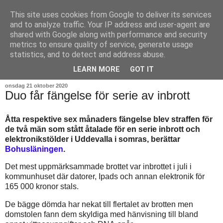
This site uses cookies from Google to deliver its services
and to analyze traffic. Your IP address and user-agent are
shared with Google along with performance and security
metrics to ensure quality of service, generate usage
statistics, and to detect and address abuse.
▼
LEARN MORE
GOT IT
onsdag 21 oktober 2020
Duo får fängelse för serie av inbrott
Åtta respektive sex månaders fängelse blev straffen för
de två män som stått åtalade för en serie inbrott och
elektronikstölder i Uddevalla i somras, berättar
Bohusläningen
.
Det mest uppmärksammade brottet var inbrottet i juli i
kommunhuset där datorer, Ipads och annan elektronik för
165 000 kronor stals.
De bägge dömda har nekat till flertalet av brotten men
domstolen fann dem skyldiga med hänvisning till bland