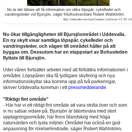
- Nu är det lättare att få information om olika löpspår, cykelleder och
vandringsleder vid Bjursjön, säger friluftsutvecklare Robert Wahlström.
Bild: Uddevalla kommun/Creative Commons
CC BY 3.0
Nu ökar tillgängligheten till Bjursjöområdet i Uddevalla.
En ny skylt visar samtliga löpspår, cykelleder och
vandringsleder, och vägen till området håller på att
byggas om. Dessutom har en etappstart av Bohusleden
flyttats till Bjursjön.
Uder våren fortsätter arbetet med att förbättra informationen i
området. Löpspåren ska få tydligare skyltning och nya
informationsskyltar ska komma upp på två parkeringar,
skriver Uddevalla kommun i ett
pressmeddelande
.
"Riktigt fint område"
- Här har vi ett riktigt fint område att vara stolta över och som
vi nu satsar vidare på. Bjursjön är tätortsnära med stort
upptagningsområde, här finns blandskog med höga
naturvärden och tysta miljöer. Området har också en god
anpassning för rörelsehindrade, säger Robert Wahlström,