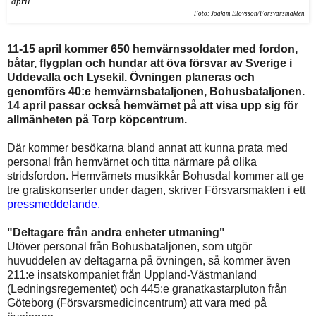
april.
Foto: Joakim Elovsson/Försvarsmakten
11-15 april kommer 650 hemvärnssoldater med fordon,
båtar, flygplan och hundar att öva försvar av Sverige i
Uddevalla och Lysekil. Övningen planeras och
genomförs 40:e hemvärnsbataljonen, Bohusbataljonen.
14 april passar också hemvärnet på att visa upp sig för
allmänheten på Torp köpcentrum.
Där kommer besökarna bland annat att kunna prata med
personal från hemvärnet och titta närmare på olika
stridsfordon. Hemvärnets musikkår Bohusdal kommer att ge
tre gratiskonserter under dagen, skriver Försvarsmakten i ett
pressmeddelande.
"Deltagare från andra enheter utmaning"
Utöver personal från Bohusbataljonen, som utgör
huvuddelen av deltagarna på övningen, så kommer även
211:e insatskompaniet från Uppland-Västmanland
(Ledningsregementet) och 445:e granatkastarpluton från
Göteborg (Försvarsmedicincentrum) att vara med på