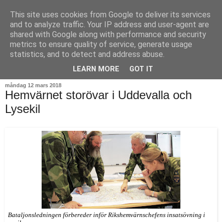
This site uses cookies from Google to deliver its services
and to analyze traffic. Your IP address and user-agent are
shared with Google along with performance and security
metrics to ensure quality of service, generate usage
statistics, and to detect and address abuse.
▼
LEARN MORE
GOT IT
måndag 12 mars 2018
Hemvärnet storövar i Uddevalla och
Lysekil
Bataljonsledningen förbereder inför Rikshemvärnschefens insatsövning i