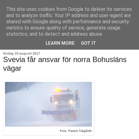
This site uses cookies from Google to deliver its services
and to analyze traffic. Your IP address and user-agent are
shared with Google along with performance and security
metrics to ensure quality of service, generate usage
statistics, and to detect and address abuse.
▼
LEARN MORE
GOT IT
lördag 19 augusti 2017
Svevia får ansvar för norra Bohusläns
vägar
Foto: Patrick Trägårdh