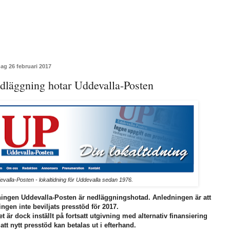
ag 26 februari 2017
dläggning hotar Uddevalla-Posten
valla-Posten - lokaltidning för Uddevalla sedan 1976.
ningen Uddevalla-Posten är nedläggningshotad. Anledningen är att
ingen inte beviljats presstöd för 2017.
et är dock inställt på fortsatt utgivning med alternativ finansiering
att nytt presstöd kan betalas ut i efterhand.