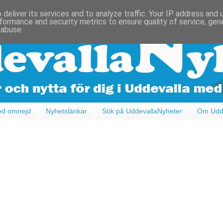
deliver its services and to analyze traffic. Your IP address and
formance and security metrics to ensure quality of service, ge
 abuse.
ed omnejd
Nyhetslänkar
Sök på UddevallaNyheter
Om Udde