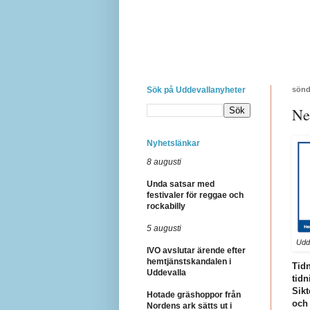
Sök på Uddevallanyheter
sönd
Ne
Nyhetslänkar
8 augusti
Unda satsar med
festivaler för reggae och
rockabilly
5 augusti
Udde
IVO avslutar ärende efter
hemtjänstskandalen i
Tid
Uddevalla
tidn
Sikt
Hotade gräshoppor från
och 
Nordens ark sätts ut i