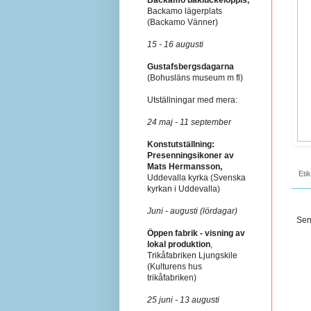
Backamo lägerplats
(Backamo Vänner)
15 - 16 augusti
Gustafsbergsdagarna
(Bohusläns museum m fl)
Utställningar med mera:
24 maj - 11 september
Konstutställning:
Presenningsikoner av
Mats Hermansson,
Eti
Uddevalla kyrka (Svenska
kyrkan i Uddevalla)
Juni - augusti (lördagar)
Sen
Öppen fabrik - visning av
lokal produktion
,
Trikåfabriken Ljungskile
(Kulturens hus
trikåfabriken)
25 juni - 13 augusti