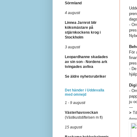
Sörmland
Udde
4 augusti
pren
dags
Linnea Jarnrot blir
- Om
köksmästare på
pres
stjärnkockens krog i
Nybe
Stockholm
Beh
3 augusti
För 
Leopardhanne skadades
fina
av sin son - Nordens ark
pres
tvingades avliva
- De
hjäl
Se äldre nyhetsrubriker
Digi
Det händer i Uddevalla
- Om
med omnejd
papp
ju o
1 - 9 augusti
---
Västerhavsveckan
>
Ti
(Västkuststiftelsen m fl)
Anno
15 augusti
Backamo bakluckeloppis,