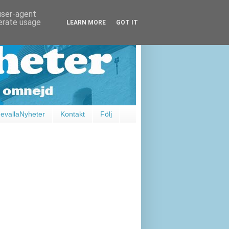
 user-agent
nerate usage
LEARN MORE
GOT IT
vallaNyheter
Kontakt
Följ