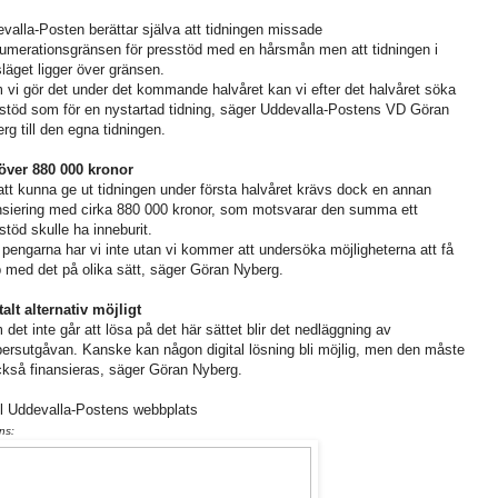
valla-Posten berättar själva att tidningen missade
umerationsgränsen för presstöd med en hårsmån men att tidningen i
läget ligger över gränsen.
 vi gör det under det kommande halvåret kan vi efter det halvåret söka
stöd som för en nystartad tidning, säger Uddevalla-Postens VD Göran
rg till den egna tidningen.
över 880 000 kronor
att kunna ge ut tidningen under första halvåret krävs dock en annan
nsiering med cirka 880 000 kronor, som motsvarar den summa ett
stöd skulle ha inneburit.
 pengarna har vi inte utan vi kommer att undersöka möjligheterna att få
p med det på olika sätt, säger Göran Nyberg.
talt alternativ möjligt
 det inte går att lösa på det här sättet blir det nedläggning av
ersutgåvan. Kanske kan någon digital lösning bli möjlig, men den måste
ckså finansieras, säger Göran Nyberg.
ll Uddevalla-Postens webbplats
ns: