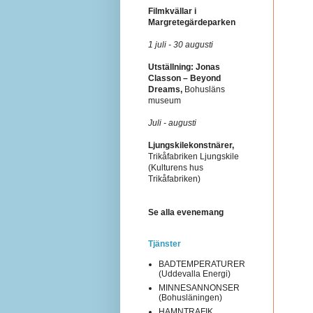
Filmkvällar i
Margretegärdeparken
1 juli - 30 augusti
Utställning: Jonas
Classon – Beyond
Dreams,
Bohusläns
museum
Juli - augusti
Ljungskilekonstnärer,
Trikåfabriken Ljungskile
(Kulturens hus
Trikåfabriken)
Se alla evenemang
Tjänster
BADTEMPERATURER
(Uddevalla Energi)
MINNESANNONSER
(Bohusläningen)
HAMNTRAFIK