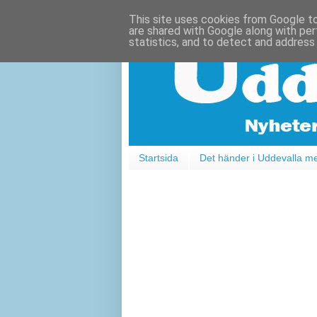
This site uses cookies from Google to 
are shared with Google along with per
statistics, and to detect and address
Startsida
Det händer i Uddevalla m