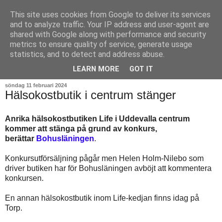
This site uses cookies from Google to deliver its services
and to analyze traffic. Your IP address and user-agent are
shared with Google along with performance and security
metrics to ensure quality of service, generate usage
statistics, and to detect and address abuse.
▼
LEARN MORE
GOT IT
söndag 11 februari 2024
Hälsokostbutik i centrum stänger
Anrika hälsokostbutiken Life i Uddevalla centrum
kommer att stänga på grund av konkurs,
berättar
Bohusläningen
.
Konkursutförsäljning pågår men Helen Holm-Nilebo som
driver butiken har för Bohusläningen avböjt att kommentera
konkursen.
En annan hälsokostbutik inom Life-kedjan finns idag på
Torp.