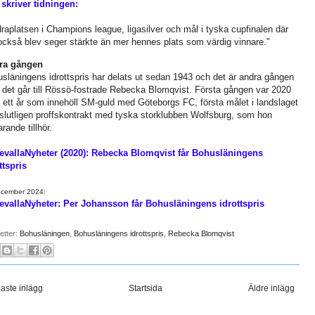
skriver tidningen:
raplatsen i Champions league, ligasilver och mål i tyska cupfinalen där
också blev seger stärkte än mer hennes plats som värdig vinnare."
ra gången
släningens idrottspris har delats ut sedan 1943 och det är andra gången
det går till Rössö-fostrade Rebecka Blomqvist. Första gången var 2020
r ett år som innehöll SM-guld med Göteborgs FC, första målet i landslaget
slutligen proffskontrakt med tyska storklubben Wolfsburg, som hon
arande tillhör.
evallaNyheter (2020): Rebecka Blomqvist får Bohusläningens
ttspris
ecember 2024:
vallaNyheter: Per Johansson får Bohusläningens idrottspris
ketter:
Bohusläningen
,
Bohusläningens idrottspris
,
Rebecka Blomqvist
aste inlägg
Startsida
Äldre inlägg