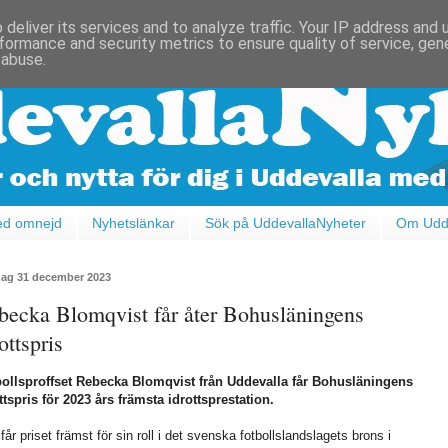
deliver its services and to analyze traffic. Your IP address and
formance and security metrics to ensure quality of service, ge
 abuse.
ed omnejd
Nyhetslänkar
Sök på UddevallaNyheter
Om Udde
ag 31 december 2023
becka Blomqvist får åter Bohusläningens
ottspris
ollsproffset Rebecka Blomqvist från Uddevalla får Bohusläningens
ttspris för 2023 års främsta idrottsprestation.
får priset främst för sin roll i det svenska fotbollslandslagets brons i