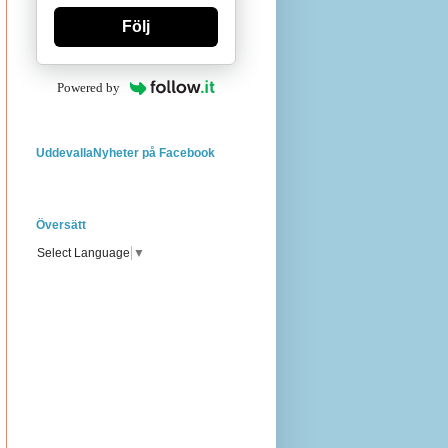
Följ
Powered by
UddevallaNyheter på Facebook
Översätt
Select Language
▼