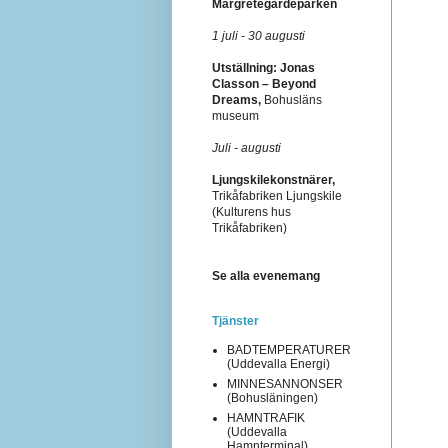
Margretegärdeparken
1 juli - 30 augusti
Utställning: Jonas
Classon – Beyond
Dreams,
Bohusläns
museum
Juli - augusti
Ljungskilekonstnärer,
Trikåfabriken Ljungskile
(Kulturens hus
Trikåfabriken)
Se alla evenemang
Tjänster
BADTEMPERATURER
(Uddevalla Energi)
MINNESANNONSER
(Bohusläningen)
HAMNTRAFIK
(Uddevalla
Hamnterminal)