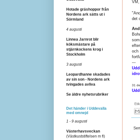
VM,
Hotade gräshoppor från
"And
Nordens ark sätts ut i
det 
Sörmland
And
4 augusti
Bohu
Linnea Jarnrot blir
som 
köksmästare på
efte
stjärnkockens krog i
och 
Stockholm
fortf
---
3 augusti
Udd
idro
Leopardhanne skadades
av sin son - Nordens ark
tvingades avliva
31 d
Udde
Se äldre nyhetsrubriker
Eti
Det händer i Uddevalla
med omnejd
1 - 9 augusti
Sen
Västerhavsveckan
(Västkuststiftelsen m fl)