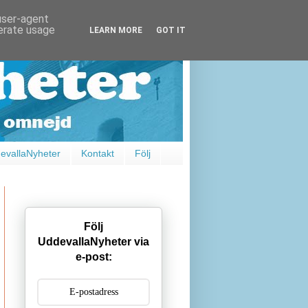
 user-agent
nerate usage
LEARN MORE
GOT IT
vallaNyheter
Kontakt
Följ
Följ
UddevallaNyheter via
e-post: