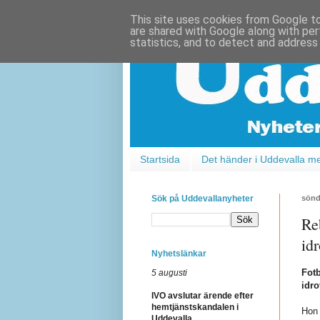
This site uses cookies from Google to 
are shared with Google along with per
statistics, and to detect and address
Startsida
Det händer i Uddevalla m
Sök på Uddevallanyheter
sönd
Re
idr
Nyhetslänkar
Fotb
5 augusti
idro
IVO avslutar ärende efter
hemtjänstskandalen i
Hon 
Uddevalla