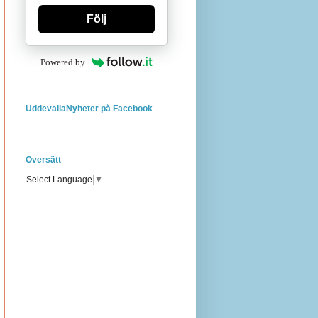
Följ
Powered by
UddevallaNyheter på Facebook
Översätt
Select Language
▼