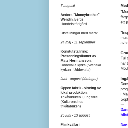
Med 
7 augusti
"Me
Anders "Moneybrother"
färg
Wendin,
Bergs
ett 
Handelsträdgård
"Ins
Utställningar med mera:
musi
24 maj - 11 september
avha
Konstutställning:
Gru
Presenningsikoner av
Ful 
Mats Hermansson,
har 
Uddevalla kyrka (Svenska
Mödr
kyrkan i Uddevalla)
Ing
Juni - augusti (lördagar)
Dans
Öppen fabrik - visning av
prog
lokal produktion
,
i Ma
Trikåfabriken Ljungskile
Soph
(Kulturens hus
---
trikåfabriken)
Dans
hös
25 juni - 13 augusti
Filmkvällar i
Dan