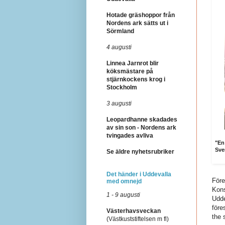
Hotade gräshoppor från
Nordens ark sätts ut i
Sörmland
4 augusti
Linnea Jarnrot blir
köksmästare på
stjärnkockens krog i
Stockholm
3 augusti
Leopardhanne skadades
av sin son - Nordens ark
tvingades avliva
"En
Sve
Se äldre nyhetsrubriker
Det händer i Uddevalla
Före
med omnejd
Kons
1 - 9 augusti
Udde
före
Västerhavsveckan
the 
(Västkuststiftelsen m fl)