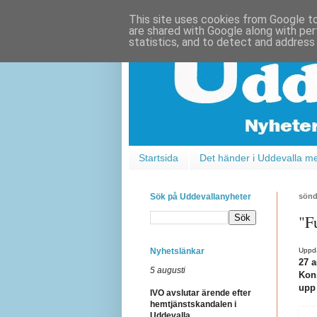
This site uses cookies from Google to 
are shared with Google along with per
statistics, and to detect and address
Startsida
Det händer i Uddevalla m
Sök på Uddevallanyheter
sönd
"F
Nyhetslänkar
Uppda
27 a
5 augusti
Kons
upp 
IVO avslutar ärende efter
hemtjänstskandalen i
Uddevalla