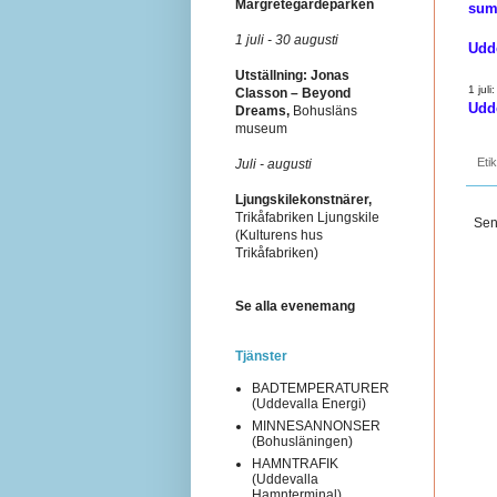
Margretegärdeparken
sum
1 juli - 30 augusti
Udd
Utställning: Jonas
1 juli:
Classon – Beyond
Udd
Dreams,
Bohusläns
museum
Eti
Juli - augusti
Ljungskilekonstnärer,
Trikåfabriken Ljungskile
Sen
(Kulturens hus
Trikåfabriken)
Se alla evenemang
Tjänster
BADTEMPERATURER
(Uddevalla Energi)
MINNESANNONSER
(Bohusläningen)
HAMNTRAFIK
(Uddevalla
Hamnterminal)