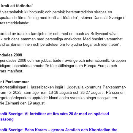
kraft att förändra"
d
västasiatisk klubbmusik och persisk berättartradition skapas en
sprakande föreställning med kraft att förändra", skriver Dansnät Sverige i
pressmeddelande:
pirerad av iranska familjefester och med en touch av Bollywood vävs
k och dans samman med personliga anekdoter. Med ömsint varsamhet
ndlas dansminnen och berättelser om förbjudna begär och identiteter".
ndades 2008
grundades 2008 och har jobbat både i Sverige och internationellt. Gruppen
tidigare uppmärksammats för föreställningar som Europa Europa och
ars manifest.
år i Parksommar
föreställningen i Hasselbacken ingår i Uddevalla kommuns Parksommar-
ram för 2023, som äger rum 18-19 augusti och 26-27 augusti. På scenen
rgretegärdeparken uppträder bland andra svenska singer-songwritern
ie Zelmani den 19 augusti.
nät Sverige: Vi fortsätter att fira våra 20 år med en späckad
tsäsong
snät Sverige: Baba Karam – genom Jamileh och Khordadian the