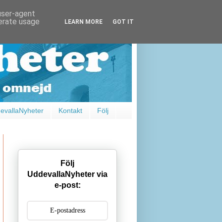
 user-agent
nerate usage
LEARN MORE
GOT IT
vallaNyheter
Kontakt
Följ
Följ
UddevallaNyheter via
e-post: