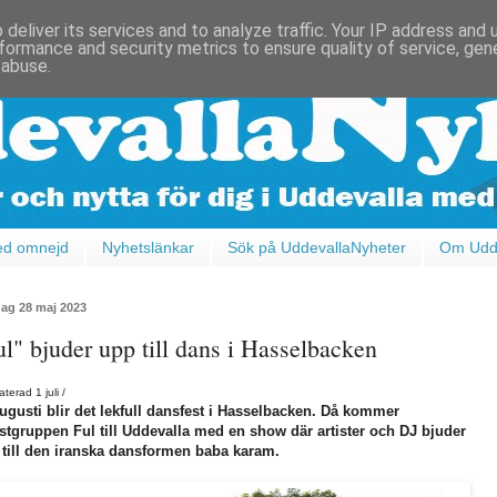
deliver its services and to analyze traffic. Your IP address and
formance and security metrics to ensure quality of service, ge
 abuse.
ed omnejd
Nyhetslänkar
Sök på UddevallaNyheter
Om Udde
ag 28 maj 2023
ul" bjuder upp till dans i Hasselbacken
terad 1 juli /
ugusti blir det lekfull dansfest i Hasselbacken. Då kommer
tgruppen Ful till Uddevalla med en show där artister och DJ bjuder
till den iranska dansformen baba karam.