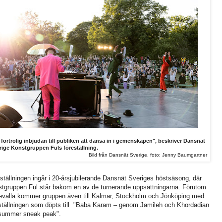
 förtrolig inbjudan till publiken att dansa in i gemenskapen", beskriver Dansnät
rige Konstgruppen Fuls föreställning.
Bild från Dansnät Sverige, foto: Jenny Baumgartner
ställningen ingår i 20-årsjubilerande Dansnät Sveriges höstsäsong, där
tgruppen Ful står bakom en av de turnerande uppsättningarna. Förutom
valla kommer gruppen även till Kalmar, Stockholm och Jönköping med
ställningen som döpts till "Baba Karam – genom Jamileh och Khordadian
summer sneak peak".