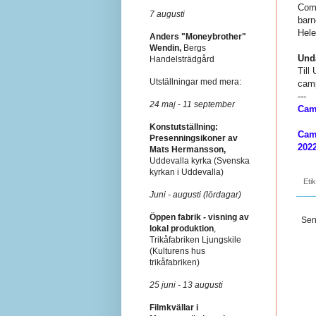
Come
7 augusti
barn
Hele
Anders "Moneybrother"
Wendin,
Bergs
Und
Handelsträdgård
Till
Utställningar med mera:
camp
---
24 maj - 11 september
Cam
Konstutställning:
Cam
Presenningsikoner av
202
Mats Hermansson,
Uddevalla kyrka (Svenska
kyrkan i Uddevalla)
Eti
Juni - augusti (lördagar)
Öppen fabrik - visning av
Sen
lokal produktion
,
Trikåfabriken Ljungskile
(Kulturens hus
trikåfabriken)
25 juni - 13 augusti
Filmkvällar i