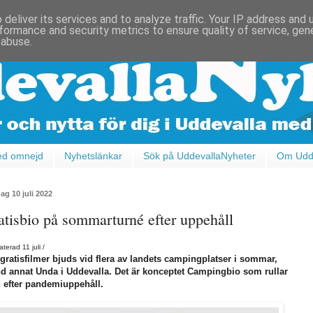
deliver its services and to analyze traffic. Your IP address and
formance and security metrics to ensure quality of service, ge
 abuse.
ed omnejd
Nyhetslänkar
Sök på UddevallaNyheter
Om Udde
ag 10 juli 2022
atisbio på sommarturné efter uppehåll
terad 11 juli /
gratisfilmer bjuds vid flera av landets campingplatser i sommar,
d annat Unda i Uddevalla. Det är konceptet Campingbio som rullar
 efter pandemiuppehåll.