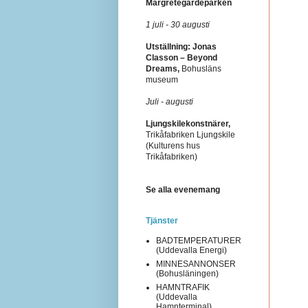
Margretegärdeparken
1 juli - 30 augusti
Utställning: Jonas
Classon – Beyond
Dreams,
Bohusläns
museum
Juli - augusti
Ljungskilekonstnärer,
Trikåfabriken Ljungskile
(Kulturens hus
Trikåfabriken)
Se alla evenemang
Tjänster
BADTEMPERATURER
(Uddevalla Energi)
MINNESANNONSER
(Bohusläningen)
HAMNTRAFIK
(Uddevalla
Hamnterminal)