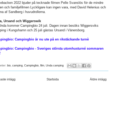
backen 2022 bjuder på tecknade filmen Pelle Svanslös för de mindre
en och familjefilmen Lyckligare kan ingen vara, med David Helenius och
na af Sandberg i huvudrollerna.
a, Ursand och Wiggerswik
 Unda kommer Campingbio 24 juli. Dagen innan besöks Wiggersviks
ing i Kungshamn och 25 juli gästas Ursand i Vänersborg.
pingbio: Campingbio är nu ute på en rikstäckande turnè
pingbio: Campingbio - Sveriges största utomhusturné sommaren
2
ketter:
bio
,
camping
,
Campingbio
,
film
,
Unda camping
aste inlägg
Startsida
Äldre inlägg