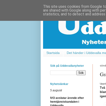
This site uses cookies from Google to 
are shared with Google along with per
statistics, and to detect and address
Startsida
Det händer i Uddevalla m
Sök på Uddevallanyheter
sönd
Gr
Nyhetslänkar
Uppda
Två 
5 augusti
blan
igen
IVO avslutar ärende efter
hemtjänstskandalen i
Uddevalla