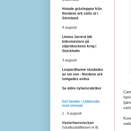
Hotade gräshoppor från
Nordens ark sätts ut i
Sörmland
4 augusti
Linnea Jarnrot blir
köksmästare på
stjärnkockens krog i
Stockholm
3 augusti
Leopardhanne skadades
av sin son - Nordens ark
tvingades avliva
Se äldre nyhetsrubriker
Camp
fami
Det händer i Uddevalla
tjän
med omnejd
växt
1 - 9 augusti
Konc
Västerhavsveckan
seda
(Västkuststiftelsen m fl)