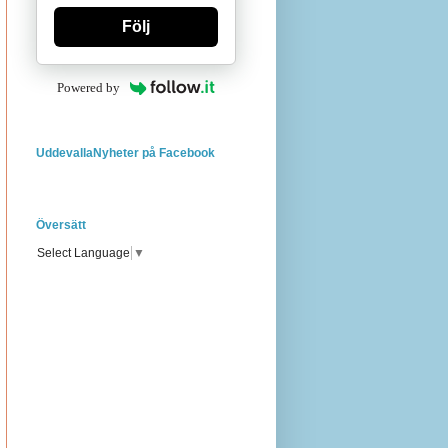
Följ
Powered by
UddevallaNyheter på Facebook
Översätt
Select Language
▼