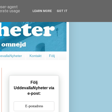
 user-agent
nerate usage
LEARN MORE
GOT IT
vallaNyheter
Kontakt
Följ
Följ
UddevallaNyheter via
e-post: