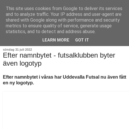
This site uses cookies from Google to deliver its services
and to analyze traffic. Your IP address and user-agent are
shared with Google along with performance and security
metrics to ensure quality of service, generate usage
statistics, and to detect and address abuse.
▼
LEARN MORE
GOT IT
söndag 31 juli 2022
Efter namnbytet - futsalklubben byter
även logotyp
Efter namnbytet i våras har Uddevalla Futsal nu även fått
en ny logotyp.