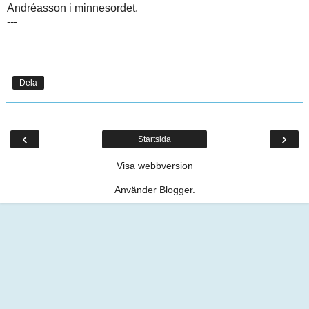
Andréasson i minnesordet.
---
Dela
‹
›
Startsida
Visa webbversion
Använder
Blogger
.