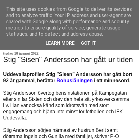
This site uses cookies from Google to deliver its services
and to analyze traffic. Your IP address and user-agent are
shared with Google along with performance and security
metrics to ensure quality of service, generate usage
statistics, and to detect and address abuse.
▼
LEARN MORE
GOT IT
tisdag 18 januari 2022
Stig "Sisen" Andersson har gått ur tiden
Uddevallaprofilen Stig ”Sisen” Andersson har gått bort
92 år gammal, berättar
Bohusläningen
i ett minnesord.
Stig Andersson övertog bensinstationen på Kämpegatan
efter sin far Sixten och drev den hela sitt yrkesverksamma
liv. Han var också känd som idrottsvän med stort
engagemang och hjärta inte minst för fotbollen och IFK
Uddevalla.
Stig Andersson sörjes närmast av hustrun Berit samt
döttrarna Ingela och Gunilla med familjer, skriver P-O