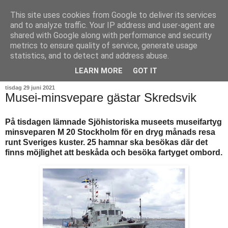
This site uses cookies from Google to deliver its services
and to analyze traffic. Your IP address and user-agent are
shared with Google along with performance and security
metrics to ensure quality of service, generate usage
statistics, and to detect and address abuse.
▼
LEARN MORE
GOT IT
tisdag 29 juni 2021
Musei-minsvepare gästar Skredsvik
På tisdagen lämnade Sjöhistoriska museets museifartyg
minsveparen M 20 Stockholm för en dryg månads resa
runt Sveriges kuster. 25 hamnar ska besökas där det
finns möjlighet att beskåda och besöka fartyget ombord.