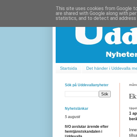
This site uses cookies from Google to 
are shared with Google along with per
statistics, and to detect and address
Startsida
Det händer i Uddevalla m
Sök på Uddevallanyheter
månd
Ek
Nyhetslänkar
Uppda
1 ap
5 augusti
berä
IVO avslutar ärende efter
Inne
hemtjänstskandalen i
till
Uddevalla