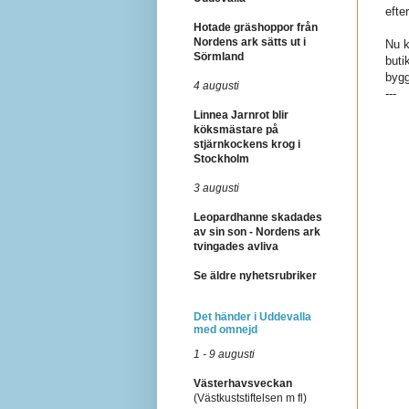
efte
Hotade gräshoppor från
Nordens ark sätts ut i
Nu k
Sörmland
buti
bygg
4 augusti
---
Linnea Jarnrot blir
köksmästare på
stjärnkockens krog i
Stockholm
3 augusti
Leopardhanne skadades
av sin son - Nordens ark
tvingades avliva
Se äldre nyhetsrubriker
Det händer i Uddevalla
med omnejd
1 - 9 augusti
Västerhavsveckan
(Västkuststiftelsen m fl)