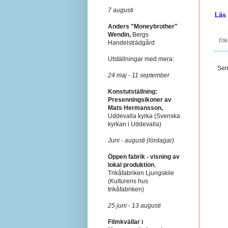
7 augusti
Läs
Anders "Moneybrother"
Wendin,
Bergs
Eti
Handelsträdgård
Utställningar med mera:
Sen
24 maj - 11 september
Konstutställning:
Presenningsikoner av
Mats Hermansson,
Uddevalla kyrka (Svenska
kyrkan i Uddevalla)
Juni - augusti (lördagar)
Öppen fabrik - visning av
lokal produktion
,
Trikåfabriken Ljungskile
(Kulturens hus
trikåfabriken)
25 juni - 13 augusti
Filmkvällar i