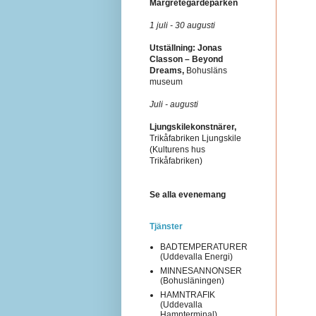
Margretegärdeparken
1 juli - 30 augusti
Utställning: Jonas
Classon – Beyond
Dreams,
Bohusläns
museum
Juli - augusti
Ljungskilekonstnärer,
Trikåfabriken Ljungskile
(Kulturens hus
Trikåfabriken)
Se alla evenemang
Tjänster
BADTEMPERATURER
(Uddevalla Energi)
MINNESANNONSER
(Bohusläningen)
HAMNTRAFIK
(Uddevalla
Hamnterminal)