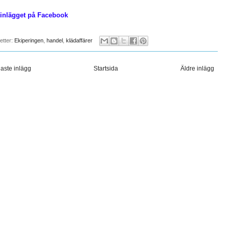
 inlägget på Facebook
ketter:
Ekiperingen
,
handel
,
klädaffärer
aste inlägg
Startsida
Äldre inlägg