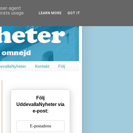
 user-agent
nerate usage
LEARN MORE
GOT IT
vallaNyheter
Kontakt
Följ
Följ
UddevallaNyheter via
e-post: