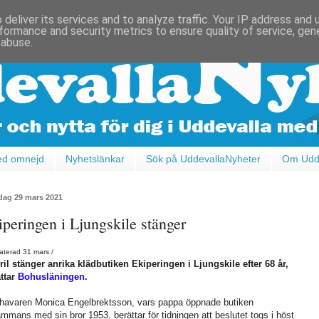
deliver its services and to analyze traffic. Your IP address and
formance and security metrics to ensure quality of service, ge
 abuse.
ed omnejd
Nyhetslänkar
Sök på UddevallaNyheter
Om Udde
ag 29 mars 2021
iperingen i Ljungskile stänger
terad 31 mars /
ril stänger anrika klädbutiken Ekiperingen i Ljungskile efter 68 år,
ttar
Bohusläningen
.
havaren Monica Engelbrektsson, vars pappa öppnade butiken
sammans med sin bror 1953, berättar för tidningen att beslutet togs i höst