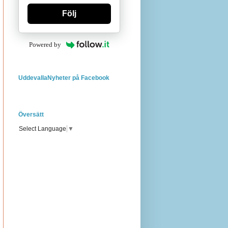
Följ
Powered by
UddevallaNyheter på Facebook
Översätt
Select Language
▼