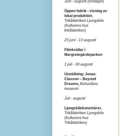
Juni - augusti (lördagar)
Öppen fabrik - visning av
lokal produktion
,
Trikåfabriken Ljungskile
(Kulturens hus
trikåfabriken)
25 juni - 13 augusti
Filmkvällar i
Margretegärdeparken
1 juli - 30 augusti
Utställning: Jonas
Classon – Beyond
Dreams,
Bohusläns
museum
Juli - augusti
Ljungskilekonstnärer,
Trikåfabriken Ljungskile
(Kulturens hus
Trikåfabriken)