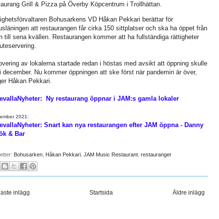
aurang Grill & Pizza på Överby Köpcentrum i Trollhättan.
ighetsförvaltaren Bohusarkens VD Håkan Pekkari berättar för
släningen att restaurangen får cirka 150 sittplatser och ska ha öppet från
h till sena kvällen. Restaurangen kommer att ha fullständiga rättigheter
uteservering.
vering av lokalerna startade redan i höstas med avsikt att öppning skulle
i december. Nu kommer öppningen att ske först när pandemin är över,
er Håkan Pekkari.
evallaNyheter: Ny restaurang öppnar i JAM:s gamla lokaler
vember 2021:
vallaNyheter: Snart kan nya restaurangen efter JAM öppna - Danny
ök & Bar
ketter:
Bohusarken
,
Håkan Pekkari
,
JAM Music Restaurant
,
restauranger
aste inlägg
Startsida
Äldre inlägg