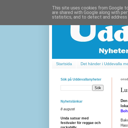
This site uses cookies from Google to 
are shared with Google along with per
statistics, and to detect and address
Startsida
Det händer i Uddevalla m
Sök på Uddevallanyheter
onsd
Lu
Den
Nyhetslänkar
loka
8 augusti
Boh
Unda satsar med
Bako
festivaler för reggae och
Hass
rockabilly