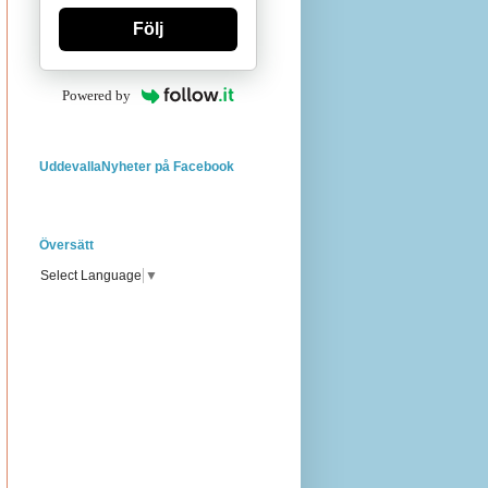
Följ
Powered by
UddevallaNyheter på Facebook
Översätt
Select Language
▼