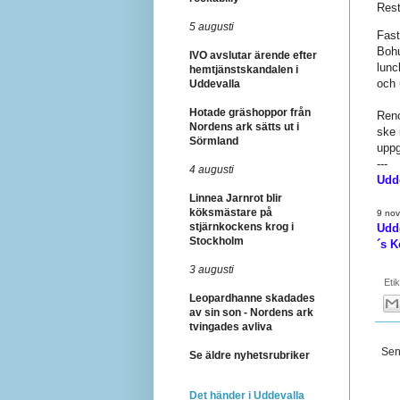
Rest
5 augusti
Fast
Bohu
IVO avslutar ärende efter
lunc
hemtjänstskandalen i
och 
Uddevalla
Hotade gräshoppor från
Reno
Nordens ark sätts ut i
ske 
Sörmland
uppg
---
4 augusti
Udd
Linnea Jarnrot blir
köksmästare på
9 no
stjärnkockens krog i
Udde
Stockholm
´s K
3 augusti
Eti
Leopardhanne skadades
av sin son - Nordens ark
tvingades avliva
Sen
Se äldre nyhetsrubriker
Det händer i Uddevalla