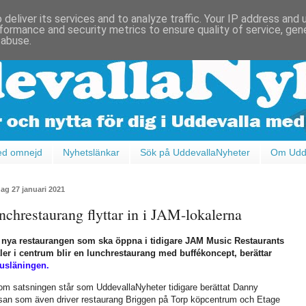
deliver its services and to analyze traffic. Your IP address and
formance and security metrics to ensure quality of service, ge
 abuse.
ed omnejd
Nyhetslänkar
Sök på UddevallaNyheter
Om Udde
ag 27 januari 2021
nchrestaurang flyttar in i JAM-lokalerna
 nya restaurangen som ska öppna i tidigare JAM Music Restaurants
ler i centrum blir en lunchrestaurang med buffékoncept, berättar
usläningen
.
m satsningen står som UddevallaNyheter tidigare berättat Danny
an som även driver restaurang Briggen på Torp köpcentrum och Etage