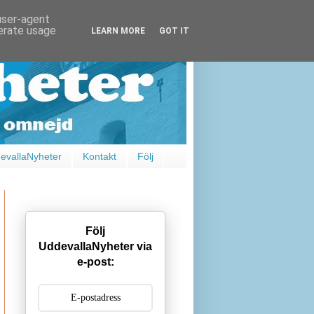
 user-agent
nerate usage
LEARN MORE
GOT IT
vallaNyheter
Kontakt
Följ
Följ
UddevallaNyheter via
e-post: