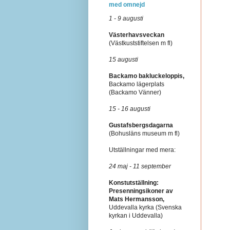
med omnejd
1 - 9 augusti
Västerhavsveckan
(Västkuststiftelsen m fl)
15 augusti
Backamo bakluckeloppis,
Backamo lägerplats
(Backamo Vänner)
15 - 16 augusti
Gustafsbergsdagarna
(Bohusläns museum m fl)
Utställningar med mera:
24 maj - 11 september
Konstutställning:
Presenningsikoner av
Mats Hermansson,
Uddevalla kyrka (Svenska
kyrkan i Uddevalla)