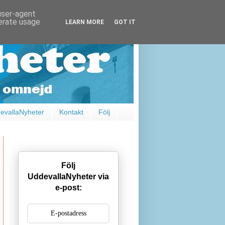
 user-agent
nerate usage
LEARN MORE
GOT IT
vallaNyheter
Kontakt
Följ
Följ
UddevallaNyheter via
e-post: