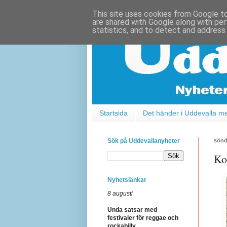
This site uses cookies from Google to 
are shared with Google along with per
statistics, and to detect and address
Startsida
Det händer i Uddevalla m
Sök på Uddevallanyheter
sönd
Ko
Nyhetslänkar
8 augusti
Unda satsar med
festivaler för reggae och
rockabilly