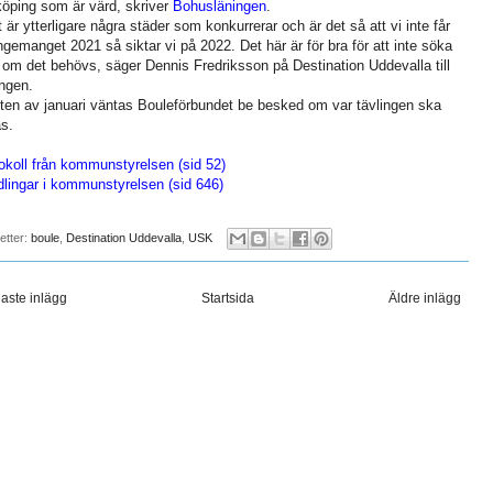
öping som är värd, skriver
Bohusläningen
.
t är ytterligare några städer som konkurrerar och är det så att vi inte får
ngemanget 2021 så siktar vi på 2022. Det här är för bra för att inte söka
 om det behövs, säger Dennis Fredriksson på Destination Uddevalla till
ingen.
tten av januari väntas Bouleförbundet be besked om var tävlingen ska
as.
okoll från kommunstyrelsen (sid 52)
lingar i kommunstyrelsen (sid 646)
ketter:
boule
,
Destination Uddevalla
,
USK
aste inlägg
Startsida
Äldre inlägg