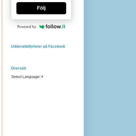
Följ
Powered by
UddevallaNyheter på Facebook
Översätt
Select Language
▼