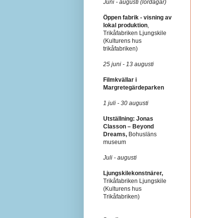
Juni - augusti (lördagar)
Öppen fabrik - visning av
lokal produktion
,
Trikåfabriken Ljungskile
(Kulturens hus
trikåfabriken)
25 juni - 13 augusti
Filmkvällar i
Margretegärdeparken
1 juli - 30 augusti
Utställning: Jonas
Classon – Beyond
Dreams,
Bohusläns
museum
Juli - augusti
Ljungskilekonstnärer,
Trikåfabriken Ljungskile
(Kulturens hus
Trikåfabriken)