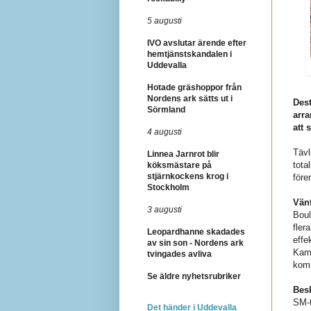
5 augusti
IVO avslutar ärende efter
hemtjänstskandalen i
Uddevalla
Hotade gräshoppor från
Nordens ark sätts ut i
Dest
Sörmland
arra
att 
4 augusti
Tävl
Linnea Jarnrot blir
tota
köksmästare på
stjärnkockens krog i
före
Stockholm
Vänt
3 augusti
Boul
fler
Leopardhanne skadades
effe
av sin son - Nordens ark
Kamp
tvingades avliva
komm
Se äldre nyhetsrubriker
Besk
SM-t
Det händer i Uddevalla