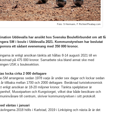
Foto: S Hermann, F Richter/Pixabay.com
ination Uddevalla har ansökt hos Svenska Bouleförbundet om att få
ngera SM i boule i Uddevalla 2021. Kommunstyrelsen har beslutat
sponsra ett sådant evenemang med 350 000 kronor.
ingarna är enligt ansökan tänkta att hållas 8-14 augusti 2021 till en
lkostnad på 475 000 kronor. Samarbete ska bland annat ske med
ningen USK:s boulesektion.
as locka cirka 2 000 deltagare
e-SM arrangeras sedan 1978 varje år under sex dagar och lockar sedan
a år tillbaka mellan 1700 och 2000 deltagare. Beräknad turistekonomisk
kt enligt ansökan är 18-20 miljoner kronor. Tänkta spelplatser är
enhof, Museiparken och Kungstorget, vilket drar både besökare och
uninvånare till centrum, skriver kommunstyrelsen i sitt protokoll.
ed väntas i januari
ävlingarna 2018 hölls i Karlstad, 2019 i Linköping och nästa år är det