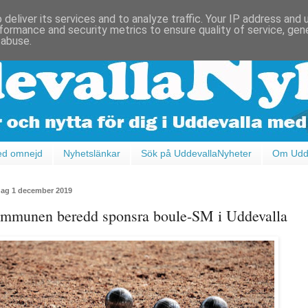
deliver its services and to analyze traffic. Your IP address and
formance and security metrics to ensure quality of service, ge
 abuse.
ed omnejd
Nyhetslänkar
Sök på UddevallaNyheter
Om Udde
ag 1 december 2019
mmunen beredd sponsra boule-SM i Uddevalla