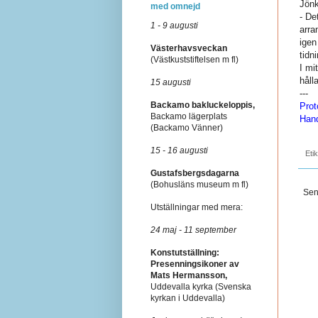
Jönk
med omnejd
- De
1 - 9 augusti
arra
igen
Västerhavsveckan
tidn
(Västkuststiftelsen m fl)
I mi
håll
15 augusti
---
Backamo bakluckeloppis,
Prot
Backamo lägerplats
Hand
(Backamo Vänner)
15 - 16 augusti
Eti
Gustafsbergsdagarna
(Bohusläns museum m fl)
Sen
Utställningar med mera:
24 maj - 11 september
Konstutställning:
Presenningsikoner av
Mats Hermansson,
Uddevalla kyrka (Svenska
kyrkan i Uddevalla)