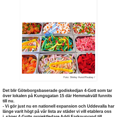
Foto: Shirley Hurst/Pixabay /
Det blir Göteborgsbaserade godiskedjan 4-Gott som tar
över lokalen på Kungsgatan 15 där Hemmakväll funnits
till nu.
- Vi gör just nu en nationell expansion och Uddevalla har
länge varit högt på vår lista av städer vi vill etablera oss
i, säger 4-Gotts projektledare Addi Farkourvand till