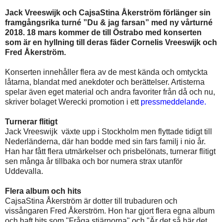
Jack Vreeswijk och CajsaStina Åkerström förlänger sin
framgångsrika turné ”Du & jag farsan” med ny vårturné
2018. 18 mars kommer de till Östrabo med konserten
som är en hyllning till deras fäder Cornelis Vreeswijk och
Fred Åkerström.
Konserten innehåller flera av de mest kända och omtyckta
låtarna, blandat med anekdoter och berättelser. Artisterna
spelar även eget material och andra favoriter från då och nu,
skriver bolaget Werecki promotion i ett
pressmeddelande.
Turnerar flitigt
Jack Vreeswijk växte upp i Stockholm men flyttade tidigt till
Nederländerna, där han bodde med sin fars familj i nio år.
Han har fått flera utmärkelser och prisbelönats, turnerar flitigt
sen många år tillbaka och bor numera strax utanför
Uddevalla.
Flera album och hits
CajsaStina Åkerström är dotter till trubaduren och
vissångaren Fred Åkerström. Hon har gjort flera egna album
och haft hits som "Fråga stjärnorna" och "Är det så här det