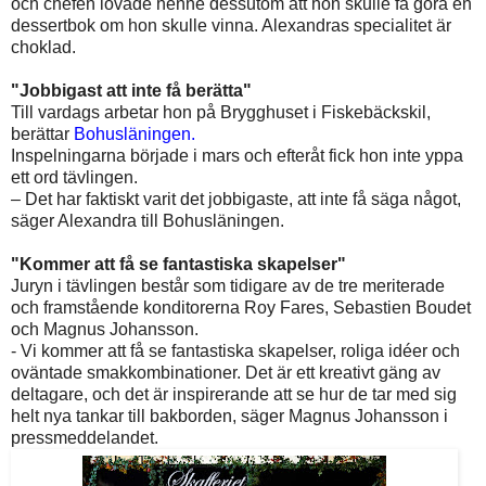
och chefen lovade henne dessutom att hon skulle få göra en
dessertbok om hon skulle vinna. Alexandras specialitet är
choklad.
"Jobbigast att inte få berätta"
Till vardags arbetar hon på Brygghuset i Fiskebäckskil,
berättar
Bohusläningen.
Inspelningarna började i mars och efteråt fick hon inte yppa
ett ord tävlingen.
– Det har faktiskt varit det jobbigaste, att inte få säga något,
säger Alexandra till Bohusläningen.
"Kommer att få se fantastiska skapelser"
Juryn i tävlingen består som tidigare av de tre meriterade
och framstående konditorerna Roy Fares, Sebastien Boudet
och Magnus Johansson.
- Vi kommer att få se fantastiska skapelser, roliga idéer och
oväntade smakkombinationer. Det är ett kreativt gäng av
deltagare, och det är inspirerande att se hur de tar med sig
helt nya tankar till bakborden, säger Magnus Johansson i
pressmeddelandet.