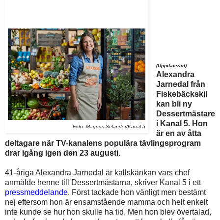
(Uppdaterad)
Alexandra
Jarnedal från
Fiskebäckskil
kan bli ny
Dessertmästare
i Kanal 5. Hon
Foto: Magnus Selander/Kanal 5
är en av åtta
deltagare när TV-kanalens populära tävlingsprogram
drar igång igen den 23 augusti.
41-åriga Alexandra Jarnedal är kallskänkan vars chef
anmälde henne till Dessertmästarna, skriver Kanal 5 i ett
pressmeddelande
. Först tackade hon vänligt men bestämt
nej eftersom hon är ensamstående mamma och helt enkelt
inte kunde se hur hon skulle ha tid. Men hon blev övertalad,