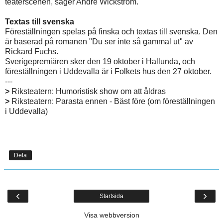
teaterscenen, säger André Wickström.
Textas till svenska
Föreställningen spelas på finska och textas till svenska. Den
är baserad på romanen "Du ser inte så gammal ut" av
Rickard Fuchs.
Sverigepremiären sker den 19 oktober i Hallunda, och
föreställningen i Uddevalla är i Folkets hus den 27 oktober.
---
>
Riksteatern: Humoristisk show om att åldras
>
Riksteatern: Parasta ennen - Bäst före
(om föreställningen
i Uddevalla)
Dela
‹
›
Startsida
Visa webbversion