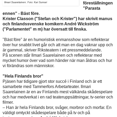
Ilmari Saarelainen.
föreställningen
Foto:
Kari Sunnari
"Parasta
ennen" - Bäst före.
Krister Classon ("Stefan och Krister") har skrivit manus
och finlandssvenske komikern André Wickström
("Parlamentet" m m) har översatt till finska.
"Bäst före" är en humoristisk enmansshow som reflekterar
över hur snabbt livet går och att man en dag vaknar upp och
är gammal, skriver Riksteatern i ett pressmeddelande.
På scenen står Ilmari Saarelainen och reflekterar med
mycket humor över vad som händer när man åldras och hur
vi förändras som människor.
"Hela Finlands bror"
Pjäsen har tidigare gjort stor succé i Finland och är ett
samarbete med Tammerfors Arbetarteater. Ilmari
Saarelainen är en av Finlands mest välkända skådespelare
och har medverkat i en rad teateruppsättningar, tv-serier och
filmer.
– Han är hela Finlands bror, svåger, morbror och morfar. En
väldigt omtyckt skådespelare både på tv och på