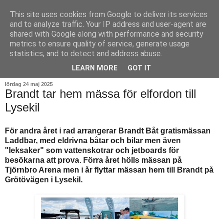
This site uses cookies from Google to deliver its services
and to analyze traffic. Your IP address and user-agent are
shared with Google along with performance and security
metrics to ensure quality of service, generate usage
statistics, and to detect and address abuse.
▼
LEARN MORE
GOT IT
lördag 24 maj 2025
Brandt tar hem mässa för elfordon till
Lysekil
För andra året i rad arrangerar Brandt Båt gratismässan
Laddbar, med eldrivna båtar och bilar men även
"leksaker" som vattenskotrar och jetboards för
besökarna att prova. Förra året hölls mässan på
Tjörnbro Arena men i år flyttar mässan hem till Brandt på
Grötövägen i Lysekil.