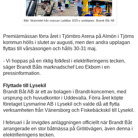
Bild: Skärmbild från mässan Laddbar 2025:s webbplats, Brandt Båt AB
Premiärmässan förra året i Tjörnbro Arena på Almön i Tjörns
kommun hölls i slutet av augusti, men den andra upplagan
flyttas till vårsäsongen och hålls 30-31 maj.
- Vi hoppas på en riktig folkfest i elektrifieringens tecken,
säger Brandt Båts marknadschef Leo Ekbom i en
pressinformation.
Flyttade till Lysekil
Brandt Båt AB är ett av bolagen i Brandt-koncernen, med
ursprung och huvudkontor i Uddevalla. Förra året köpte
företaget Lysmarine AB i Lysekil och valde då att flytta
verksamheten från Vänersborg och Fiskebäckskil till Lysekil.
I februari i år invigdes anläggningen officiellt när Brandt Båt
arrangerade en stor båtmässa på Grötövägen, även denna i
elektrifieringens tecken.