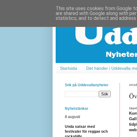
This site uses cookies from Google to 
are shared with Google along with per
statistics, and to detect and address
Startsida
Det händer i Uddevalla m
Sök på Uddevallanyheter
onsd
Öv
Nyhetslänkar
Uppda
Kom
8 augusti
Gall
tid
Unda satsar med
web
festivaler för reggae och
rockabilly