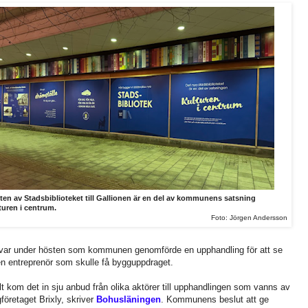
tten av Stadsbiblioteket till Gallionen är en del av kommunens satsning
turen i centrum.
Foto: Jörgen Andersson
var under hösten som kommunen genomförde en upphandling för att se
en entreprenör som skulle få bygguppdraget.
lt kom det in sju anbud från olika aktörer till upphandlingen som vanns av
företaget Brixly, skriver
Bohusläningen
. Kommunens beslut att ge