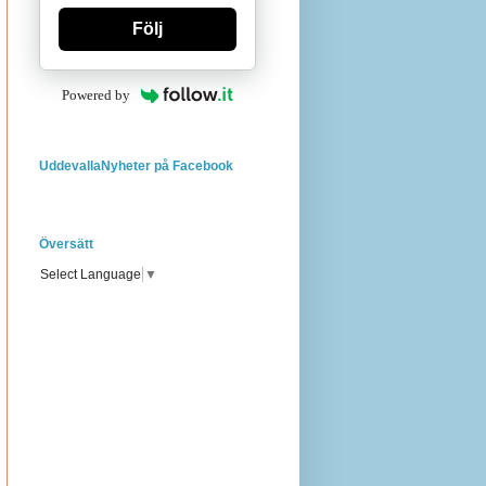
Följ
Powered by
UddevallaNyheter på Facebook
Översätt
Select Language
▼