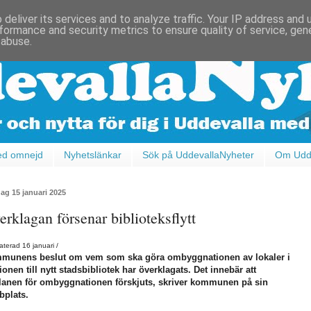
deliver its services and to analyze traffic. Your IP address and
formance and security metrics to ensure quality of service, ge
 abuse.
ed omnejd
Nyhetslänkar
Sök på UddevallaNyheter
Om Udde
ag 15 januari 2025
erklagan försenar biblioteksflytt
terad 16 januari /
munens beslut om vem som ska göra ombyggnationen av lokaler i
ionen till nytt stadsbibliotek har överklagats. Det innebär att
planen för ombyggnationen förskjuts, skriver kommunen på sin
bplats.