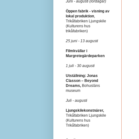
Juni - augusti (lördagar)
Öppen fabrik - visning av
lokal produktion
,
Trikåfabriken Ljungskile
(Kulturens hus
trikåfabriken)
25 juni - 13 augusti
Filmkvällar i
Margretegärdeparken
1 juli - 30 augusti
Utställning: Jonas
Classon – Beyond
Dreams,
Bohusläns
museum
Juli - augusti
Ljungskilekonstnärer,
Trikåfabriken Ljungskile
(Kulturens hus
Trikåfabriken)