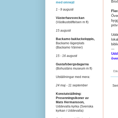
Brix
med omnejd
1 - 9 augusti
Fle
Över
Västerhavsveckan
bygg
(Västkuststiftelsen m fl)
pröv
15 augusti
Udde
Backamo bakluckeloppis,
loka
Backamo lägerplats
bibl
(Backamo Vänner)
---
Udd
15 - 16 augusti
öve
Gustafsbergsdagarna
(Bohusläns museum m fl)
Eti
Utställningar med mera:
24 maj - 11 september
Sen
Konstutställning:
Presenningsikoner av
Mats Hermansson,
Uddevalla kyrka (Svenska
kyrkan i Uddevalla)