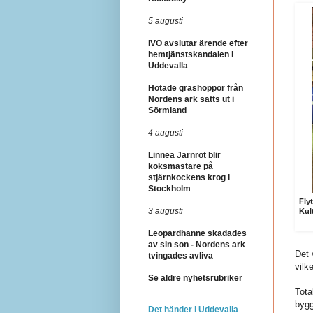
5 augusti
IVO avslutar ärende efter
hemtjänstskandalen i
Uddevalla
Hotade gräshoppor från
Nordens ark sätts ut i
Sörmland
4 augusti
Linnea Jarnrot blir
köksmästare på
stjärnkockens krog i
Stockholm
Fly
3 augusti
Kul
Leopardhanne skadades
av sin son - Nordens ark
Det 
tvingades avliva
vilk
Se äldre nyhetsrubriker
Tota
bygg
Det händer i Uddevalla