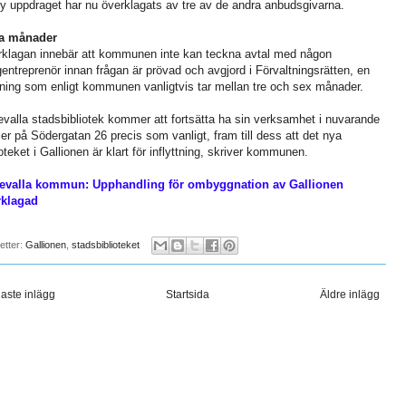
ly uppdraget har nu överklagats av tre av de andra anbudsgivarna.
ra månader
klagan innebär att kommunen inte kan teckna avtal med någon
entreprenör innan frågan är prövad och avgjord i Förvaltningsrätten, en
ning som enligt kommunen vanligtvis tar mellan tre och sex månader.
valla stadsbibliotek kommer att fortsätta ha sin verksamhet i nuvarande
ler på Södergatan 26 precis som vanligt, fram till dess att det nya
ioteket i Gallionen är klart för inflyttning, skriver kommunen.
evalla kommun: Upphandling för ombyggnation av Gallionen
rklagad
ketter:
Gallionen
,
stadsbiblioteket
aste inlägg
Startsida
Äldre inlägg