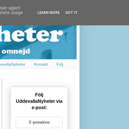
 user-agent
nerate usage
LEARN MORE
GOT IT
vallaNyheter
Kontakt
Följ
Följ
UddevallaNyheter via
e-post: