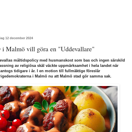
dag 12 december 2024
 i Malmö vill göra en "Uddevallare"
evallas måltidspolicy med husmanskost som bas och ingen särskild
ssning av religiösa skäl väckte uppmärksamhet i hela landet när
antogs tidigare i år. I en motion till fullmäktige föreslår
rigedemokraterna i Malmö nu att Malmö stad gör samma sak.