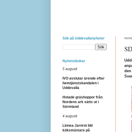
Sök på Uddevallanyheter
tors
SD
Udd
Nyhetslänkar
anpa
5 augusti
den 
Sve
IVO avslutar ärende efter
hemtjänstskandalen i
Uddevalla
Hotade gräshoppor från
Nordens ark sätts ut i
Sörmland
4 augusti
Linnea Jarnrot blir
köksmästare på