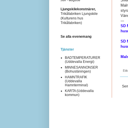
Sver
Malm
Ljungskilekonstnärer,
styr
Trikåfabriken Ljungskile
Väns
(Kulturens hus
---
Trikåfabriken)
SD 
hus
Se alla evenemang
SD M
hus
Tjänster
Mal
BADTEMPERATURER
(Uddevalla Energi)
MINNESANNONSER
Eti
(Bohusläningen)
HAMNTRAFIK
(Uddevalla
Hamnterminal)
Sen
KARTA (Uddevalla
kommun)