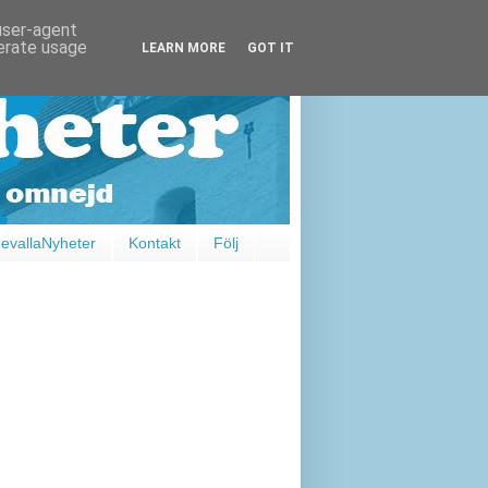
 user-agent
nerate usage
LEARN MORE
GOT IT
vallaNyheter
Kontakt
Följ