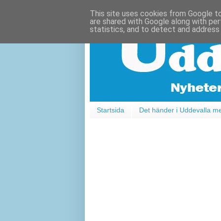
This site uses cookies from Google to 
are shared with Google along with per
statistics, and to detect and address
Startsida
Det händer i Uddevalla m