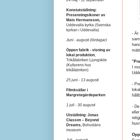
Konstutställning:
Presenningsikoner av
Mats Hermansson,
Uddevalla kyrka (Svenska
kyrkan i Uddevalla)
- Är
samh
Juni - augusti (lördagar)
hand
mätt
Öppen fabrik - visning av
lokal produktion
,
Trikåfabriken Ljungskile
"Pre
(Kulturens hus
I mo
trikåfabriken)
Udde
25 juni - 13 augusti
- Pr
loka
Filmkvällar i
håll
Margretegärdeparken
1 juli - 30 augusti
- De
elle
Utställning: Jonas
reli
Classon – Beyond
hus
Dreams,
Bohusläns
museum
Oppo
Juli - augusti