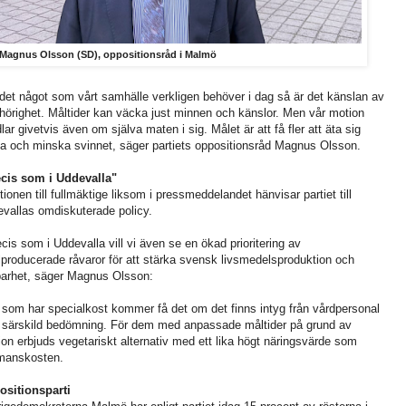
Magnus Olsson (SD), oppositionsråd i Malmö
 det något som vårt samhälle verkligen behöver i dag så är det känslan av
örighet. Måltider kan väcka just minnen och känslor. Men vår motion
lar givetvis även om själva maten i sig. Målet är att få fler att äta sig
a och minska svinnet, säger partiets oppositionsråd Magnus Olsson.
cis som i Uddevalla"
tionen till fullmäktige liksom i pressmeddelandet hänvisar partiet till
vallas omdiskuterade policy.
ecis som i Uddevalla vill vi även se en ökad prioritering av
lproducerade råvaror för att stärka svensk livsmedelsproduktion och
barhet, säger Magnus Olsson:
 som har specialkost kommer få det om det finns intyg från vårdpersonal
r särskild bedömning. För dem med anpassade måltider på grund av
gion erbjuds vegetariskt alternativ med ett lika högt näringsvärde som
manskosten.
sitionsparti