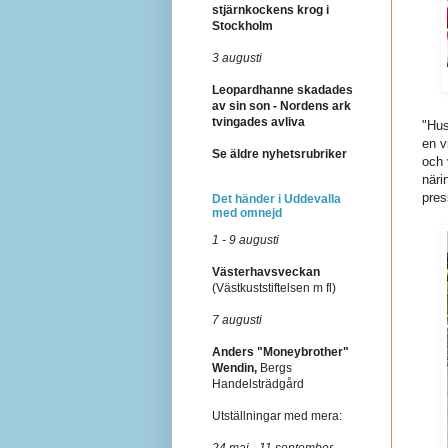
stjärnkockens krog i
Stockholm
3 augusti
Leopardhanne skadades
av sin son - Nordens ark
tvingades avliva
"Hus
en v
Se äldre nyhetsrubriker
och 
näri
pre
Det händer i Uddevalla
med omnejd
1 - 9 augusti
Västerhavsveckan
(Västkuststiftelsen m fl)
7 augusti
Anders "Moneybrother"
Wendin,
Bergs
Handelsträdgård
Utställningar med mera:
24 maj - 11 september