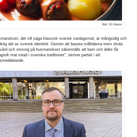
Bild: SD Malmö
manskost, det vill säga klassisk svensk vardagsmat, är mångsidig och
iktig del av svensk identitet. Genom att basera måltiderna inom skola
vård och omsorg på husmanskost säkerställs att barn och äldre får
ngsrik mat rotad i svenska traditioner", skriver partiet i ett
ssmeddelande.