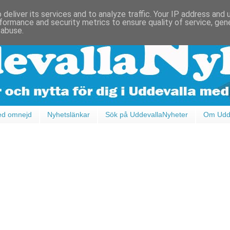
deliver its services and to analyze traffic. Your IP address and
formance and security metrics to ensure quality of service, ge
 abuse.
ed omnejd
Nyhetslänkar
Sök på UddevallaNyheter
Om Udde