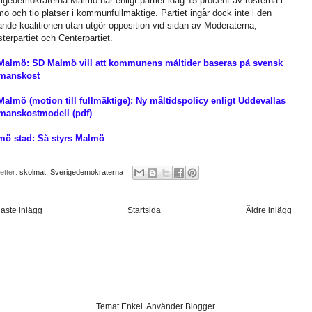
igedemokraterna Malmö har enligt partiet idag 15 procent av rösterna i
ö och tio platser i kommunfullmäktige. Partiet ingår dock inte i den
ande koalitionen utan utgör opposition vid sidan av Moderaterna,
terpartiet och Centerpartiet.
Malmö: SD Malmö vill att kommunens måltider baseras på svensk
manskost
almö (motion till fullmäktige): Ny måltidspolicy enligt Uddevallas
manskostmodell (pdf)
mö stad: Så styrs Malmö
ketter:
skolmat
,
Sverigedemokraterna
aste inlägg
Startsida
Äldre inlägg
Temat Enkel. Använder
Blogger
.