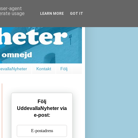
 user-agent
nerate usage
LEARN MORE
GOT IT
vallaNyheter
Kontakt
Följ
Följ
UddevallaNyheter via
e-post: