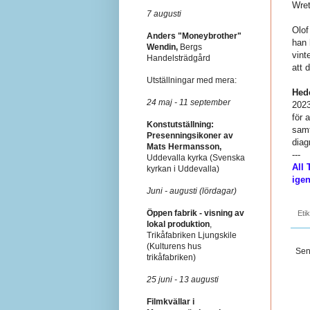
Wret
7 augusti
Olof
Anders "Moneybrother"
han 
Wendin,
Bergs
vint
Handelsträdgård
att 
Utställningar med mera:
Hed
24 maj - 11 september
2023
för 
Konstutställning:
samt
Presenningsikoner av
diag
Mats Hermansson,
---
Uddevalla kyrka (Svenska
All 
kyrkan i Uddevalla)
ige
Juni - augusti (lördagar)
Öppen fabrik - visning av
Eti
lokal produktion
,
Trikåfabriken Ljungskile
(Kulturens hus
Sen
trikåfabriken)
25 juni - 13 augusti
Filmkvällar i