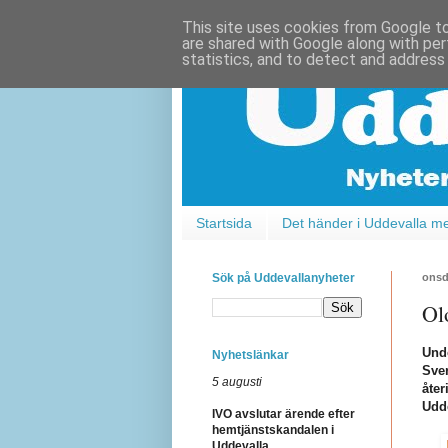
This site uses cookies from Google to 
are shared with Google along with per
statistics, and to detect and address
Startsida
Det händer i Uddevalla m
Sök på Uddevallanyheter
onsd
Ol
Unde
Nyhetslänkar
Sver
5 augusti
åter
Udd
IVO avslutar ärende efter
hemtjänstskandalen i
Uddevalla