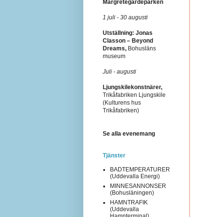
Margretegärdeparken
1 juli - 30 augusti
Utställning: Jonas
Classon – Beyond
Dreams,
Bohusläns
museum
Juli - augusti
Ljungskilekonstnärer,
Trikåfabriken Ljungskile
(Kulturens hus
Trikåfabriken)
Se alla evenemang
Tjänster
BADTEMPERATURER
(Uddevalla Energi)
MINNESANNONSER
(Bohusläningen)
HAMNTRAFIK
(Uddevalla
Hamnterminal)