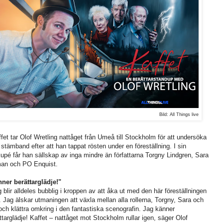
Bild: All Things live
ffet tar Olof Wretling nattåget från Umeå till Stockholm för att undersöka
 stämband efter att han tappat rösten under en föreställning. I sin
kupé får han sällskap av inga mindre än författarna Torgny Lindgren, Sara
an och PO Enquist.
ner berättarglädje!"
g blir alldeles bubblig i kroppen av att åka ut med den här föreställningen
. Jag älskar utmaningen att växla mellan alla rollerna, Torgny, Sara och
ch klättra omkring i den fantastiska scenografin. Jag känner
ttarglädje! Kaffet – nattåget mot Stockholm rullar igen, säger Olof