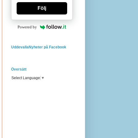
Följ
Powered by
UddevallaNyheter på Facebook
Översätt
Select Language
▼