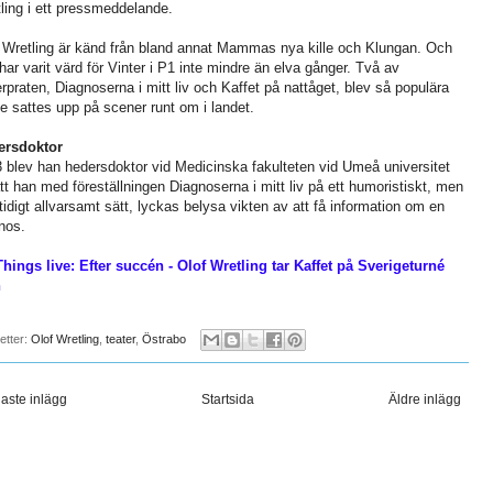
ling i ett pressmeddelande.
 Wretling är känd från bland annat Mammas nya kille och Klungan. Och
har varit värd för Vinter i P1 inte mindre än elva gånger. Två av
erpraten, Diagnoserna i mitt liv och Kaffet på nattåget, blev så populära
de sattes upp på scener runt om i landet.
ersdoktor
 blev han hedersdoktor vid Medicinska fakulteten vid Umeå universitet
att han med föreställningen Diagnoserna i mitt liv på ett humoristiskt, men
idigt allvarsamt sätt, lyckas belysa vikten av att få information om en
nos.
Things live: Efter succén - Olof Wretling tar Kaffet på Sverigeturné
n
ketter:
Olof Wretling
,
teater
,
Östrabo
aste inlägg
Startsida
Äldre inlägg