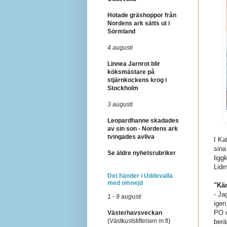
Hotade gräshoppor från
Nordens ark sätts ut i
Sörmland
4 augusti
Linnea Jarnrot blir
köksmästare på
stjärnkockens krog i
Stockholm
3 augusti
Leopardhanne skadades
av sin son - Nordens ark
tvingades avliva
I Ka
sina
Se äldre nyhetsrubriker
ligg
Lidm
Det händer i Uddevalla
med omnejd
"Kän
- Ja
1 - 9 augusti
igen
PO o
Västerhavsveckan
(Västkuststiftelsen m fl)
berä