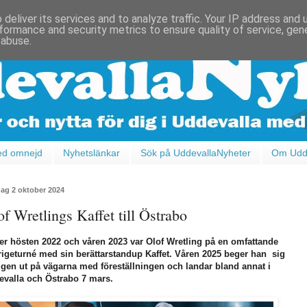
deliver its services and to analyze traffic. Your IP address and
formance and security metrics to ensure quality of service, ge
 abuse.
ed omnejd
Nyhetslänkar
Sök på UddevallaNyheter
Om Udde
ag 2 oktober 2024
of Wretlings Kaffet till Östrabo
r hösten 2022 och våren 2023 var Olof Wretling på en omfattande
igeturné med sin berättarstandup Kaffet. Våren 2025 beger han sig
igen ut på vägarna med föreställningen och landar bland annat i
evalla och Östrabo 7 mars.