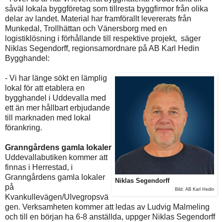
såväl lokala byggföretag som tillresta byggfirmor från olika
delar av landet. Material har framförallt levererats från
Munkedal, Trollhättan och Vänersborg med en
logistiklösning i förhållande till respektive projekt, säger
Niklas Segendorff, regionsamordnare på AB Karl Hedin
Bygghandel:
- Vi har länge sökt en lämplig
lokal för att etablera en
bygghandel i Uddevalla med
ett än mer hållbart erbjudande
till marknaden med lokal
förankring.
Granngårdens gamla lokaler
Uddevallabutiken kommer att
finnas i Herrestad, i
Granngårdens gamla lokaler
Niklas Segendorff
på
Bild: AB Karl Hedin
Kvankullevägen/Ulvegropsvä
gen. Verksamheten kommer att ledas av Ludvig Malmeling
och till en början ha 6-8 anställda, uppger Niklas Segendorff