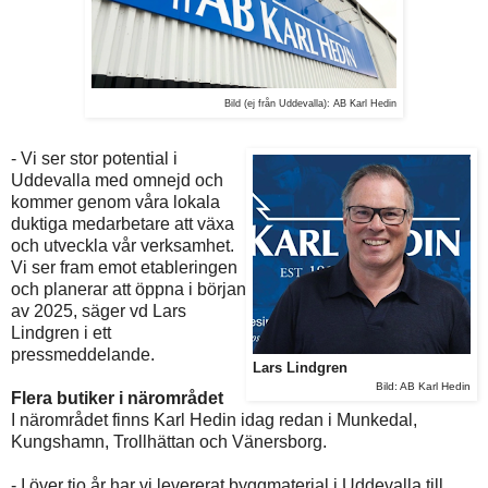
Bild (ej från Uddevalla): AB Karl Hedin
- Vi ser stor potential i
Uddevalla med omnejd och
kommer genom våra lokala
duktiga medarbetare att växa
och utveckla vår verksamhet.
Vi ser fram emot etableringen
och planerar att öppna i början
av 2025, säger vd Lars
Lindgren i ett
pressmeddelande.
Lars Lindgren
Bild: AB Karl Hedin
Flera butiker i närområdet
I närområdet finns Karl Hedin idag redan i Munkedal,
Kungshamn, Trollhättan och Vänersborg.
- I över tio år har vi levererat byggmaterial i Uddevalla till