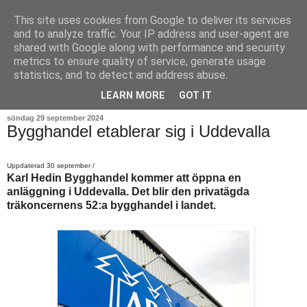
This site uses cookies from Google to deliver its services
and to analyze traffic. Your IP address and user-agent are
shared with Google along with performance and security
metrics to ensure quality of service, generate usage
statistics, and to detect and address abuse.
▼
LEARN MORE
GOT IT
söndag 29 september 2024
Bygghandel etablerar sig i Uddevalla
Uppdaterad 30 september /
Karl Hedin Bygghandel kommer att öppna en
anläggning i Uddevalla. Det blir den privatägda
träkoncernens 52:a bygghandel i landet.