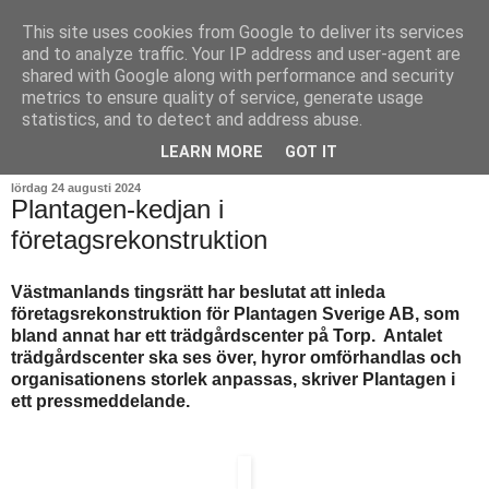
This site uses cookies from Google to deliver its services
and to analyze traffic. Your IP address and user-agent are
shared with Google along with performance and security
metrics to ensure quality of service, generate usage
statistics, and to detect and address abuse.
▼
LEARN MORE
GOT IT
lördag 24 augusti 2024
Plantagen-kedjan i
företagsrekonstruktion
Västmanlands tingsrätt har beslutat att inleda
företagsrekonstruktion för Plantagen Sverige AB, som
bland annat har ett trädgårdscenter på Torp. Antalet
trädgårdscenter ska ses över, hyror omförhandlas och
organisationens storlek anpassas, skriver Plantagen i
ett pressmeddelande.