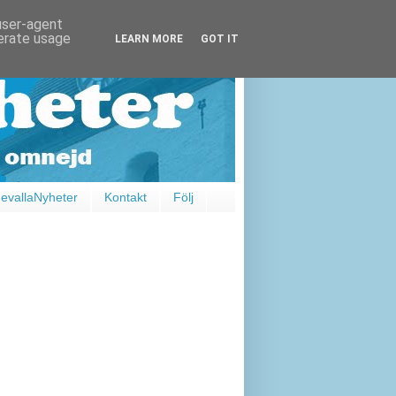
 user-agent
nerate usage
LEARN MORE
GOT IT
vallaNyheter
Kontakt
Följ