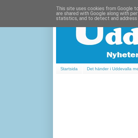
This site uses cookies from Google to 
are shared with Google along with per
statistics, and to detect and address
Startsida
Det händer i Uddevalla m