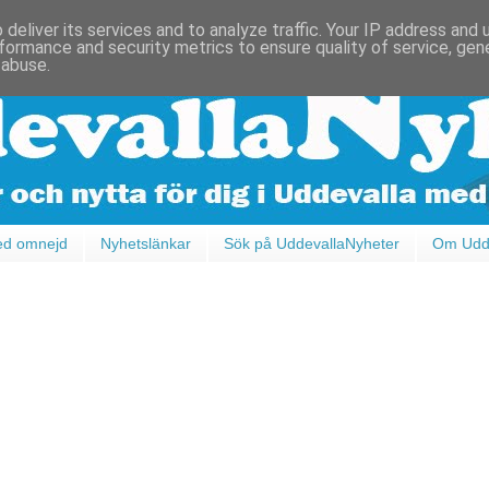
deliver its services and to analyze traffic. Your IP address and
formance and security metrics to ensure quality of service, ge
 abuse.
ed omnejd
Nyhetslänkar
Sök på UddevallaNyheter
Om Udde