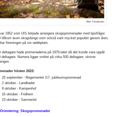
Bild: Fotoakuten
var 1952 som UIS började arrangera skogspromenader med tipsfrågor.
 tillkom även skogsbingo som också varit mycket populärt genom åren,
ttar föreningen på sin webbplats.
t deltagare hade promenaderna på 1970-talet då det kunde vara uppåt
 deltagare. Numera ligger snittet på cirka 500 deltagare, skriver
ningen.
menader hösten 2022:
25 september - Regementet I17, jubileumspromenad
2 oktober - Landbadet
9 oktober - Kampenhof
16 oktober - Fridhem
23 oktober - Samneröd
 Orientering: Skogspromenader