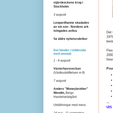
stjärnkockens krog i
Stockholm
3 augusti
Leopardhanne skadades
av sin son - Nordens ark
tvingades avliva
Det 
1979
Se äldre nyhetsrubriker
berä
Det händer i Uddevalla
Fles
med omnejd
2000
före
1 - 9 augusti
Pro
Västerhavsveckan
(Västkuststiftelsen m fl)
7 augusti
Anders "Moneybrother"
Wendin,
Bergs
Handelsträdgård
---
Utställningar med mera:
UIS
24 maj - 11 september