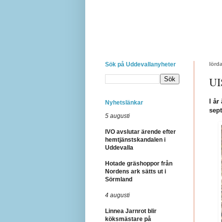
Sök på Uddevallanyheter
lörd
UI
I år
Nyhetslänkar
sept
5 augusti
IVO avslutar ärende efter
hemtjänstskandalen i
Uddevalla
Hotade gräshoppor från
Nordens ark sätts ut i
Sörmland
4 augusti
Linnea Jarnrot blir
köksmästare på