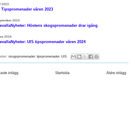
il 2023:
: Tipspromenader våren 2023
eptember 2023:
evallaNyheter: Höstens skogspromenader drar igång
rs 2024:
evallaNyheter: UIS tipspromenader våren 2024
ketter:
skogspromenader
,
tipspromenader
,
UIS
aste inlägg
Startsida
Äldre inlägg