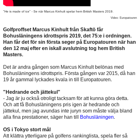
"He is made of ice" - Se när Marcus Kinhult spelar hem British Masters 2019.
Video: Europatouren
Golfproffset Marcus Kinhult från Skaftö får
Bohusläningens idrottspris 2019, det 75:e i ordningen.
Han får det för sin första seger på Europatouren när han
den 12 maj efter en iskall avslutning tog hem British
Masters.
Det är andra gången som Marcus Kinhult belönas med
Bohusläningens idrottspris. Första gången var 2015, då han
19 år gammal lyckades kvala in till Europatouren.
"Hedrande och jättekul"
- Jag är ju också otroligt tacksam för att kunna göra detta.
Och att få Bohusläningens pris igen är hedrande och
jättekul, men jag avundas inte juryn som måste välja bland
alla fina prestationer, säger han till
Bohusläningen
.
OS i Tokyo stort mål
Att klättra ytterligare på golfens rankinglista, spela fler så