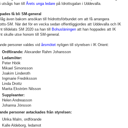
 utsågs han till
Årets unga ledare
på Idrottsgalan i Uddevalla.
pades få bli SM-general
låg även bakom ansökan till friidrottsförbundet om att få arrangera
drotts-SM. När det för en vecka sedan offentliggjordes att Uddevalla och IK
nt tilldelats SM 2020 sa han till
Bohusläningen
att han hoppades att IK
nt skulle utse honom till SM-general.
ande personer valdes vid
årsmötet
nyligen till styrelsen i IK Orient:
Ordförande:
Alexander Rahm Johansson
Ledamöter:
Peter Höök
Mikael Simonsson
Joakim Linderoth
Ingmarie Fredriksson
Linda Drottz
Marita Ekström Nilsson
Suppleanter:
Helen Andreasson
Johanna Jönsson
ande personer avtackades från styrelsen:
Ulrika Malm, ordförande
Kalle Aldeborg, ledamot