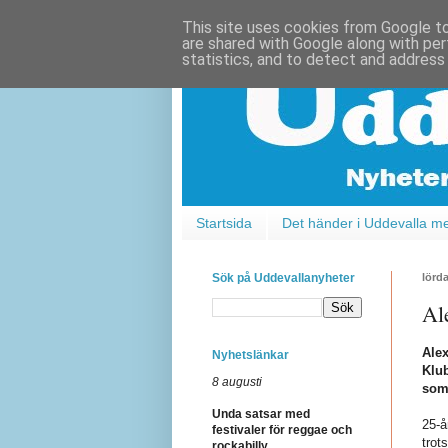
This site uses cookies from Google to 
are shared with Google along with per
statistics, and to detect and address
Startsida
Det händer i Uddevalla m
Sök på Uddevallanyheter
lörd
Al
Ale
Nyhetslänkar
Klub
8 augusti
som
Unda satsar med
25-å
festivaler för reggae och
trot
rockabilly