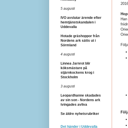
2016
5 augusti
Hop
IVO avslutar ärende efter
Han 
hemtjänstskandalen i
frii
Uddevalla
Orie
Orie
Hotade gräshoppor från
Nordens ark sätts ut i
Följ
Sörmland
4 augusti
Linnea Jarnrot blir
köksmästare på
stjärnkockens krog i
Stockholm
3 augusti
Leopardhanne skadades
av sin son - Nordens ark
tvingades avliva
Följ
Se äldre nyhetsrubriker
Det händer i Uddevalla