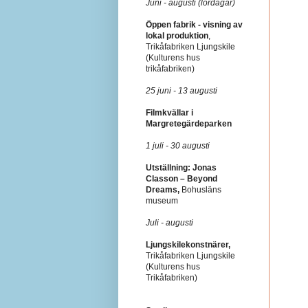
Juni - augusti (lördagar)
Öppen fabrik - visning av
lokal produktion
,
Trikåfabriken Ljungskile
(Kulturens hus
trikåfabriken)
25 juni - 13 augusti
Filmkvällar i
Margretegärdeparken
1 juli - 30 augusti
Utställning: Jonas
Classon – Beyond
Dreams,
Bohusläns
museum
Juli - augusti
Ljungskilekonstnärer,
Trikåfabriken Ljungskile
(Kulturens hus
Trikåfabriken)