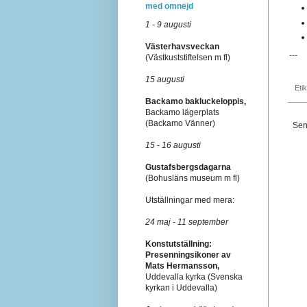
med omnejd
1 - 9 augusti
Västerhavsveckan
---
(Västkuststiftelsen m fl)
15 augusti
Eti
Backamo bakluckeloppis,
Backamo lägerplats
(Backamo Vänner)
Sen
15 - 16 augusti
Gustafsbergsdagarna
(Bohusläns museum m fl)
Utställningar med mera:
24 maj - 11 september
Konstutställning:
Presenningsikoner av
Mats Hermansson,
Uddevalla kyrka (Svenska
kyrkan i Uddevalla)