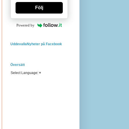
Följ
Powered by
UddevallaNyheter på Facebook
Översätt
Select Language
▼