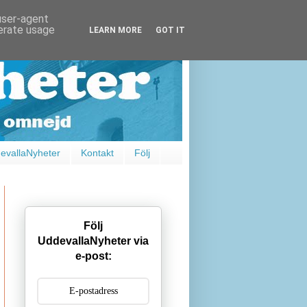
 user-agent
nerate usage
LEARN MORE
GOT IT
vallaNyheter
Kontakt
Följ
Följ
UddevallaNyheter via
e-post: