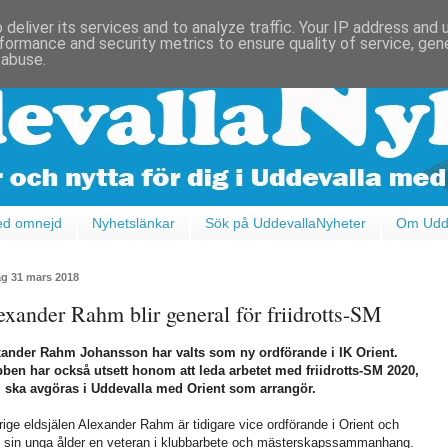
deliver its services and to analyze traffic. Your IP address and
formance and security metrics to ensure quality of service, ge
 abuse.
ed omnejd
Nyhetslänkar
Sök på UddevallaNyheter
Om Udde
ag 31 mars 2018
exander Rahm blir general för friidrotts-SM
xander Rahm Johansson har valts som ny ordförande i IK Orient.
ben har också utsett honom att leda arbetet med friidrotts-SM 2020,
 ska avgöras i Uddevalla med Orient som arrangör.
rige eldsjälen Alexander Rahm är tidigare vice ordförande i Orient och
s sin unga ålder en veteran i klubbarbete och mästerskapssammanhang.