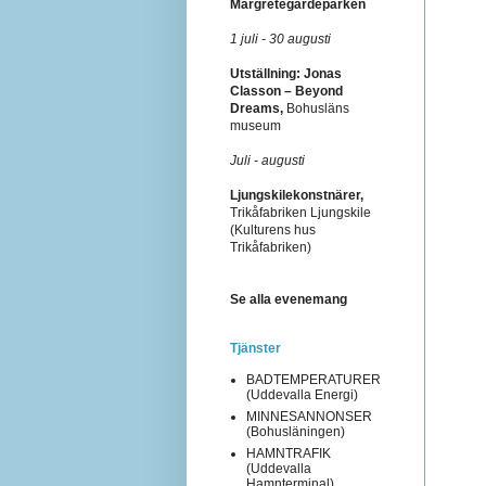
Margretegärdeparken
1 juli - 30 augusti
Utställning: Jonas
Classon – Beyond
Dreams,
Bohusläns
museum
Juli - augusti
Ljungskilekonstnärer,
Trikåfabriken Ljungskile
(Kulturens hus
Trikåfabriken)
Se alla evenemang
Tjänster
BADTEMPERATURER
(Uddevalla Energi)
MINNESANNONSER
(Bohusläningen)
HAMNTRAFIK
(Uddevalla
Hamnterminal)