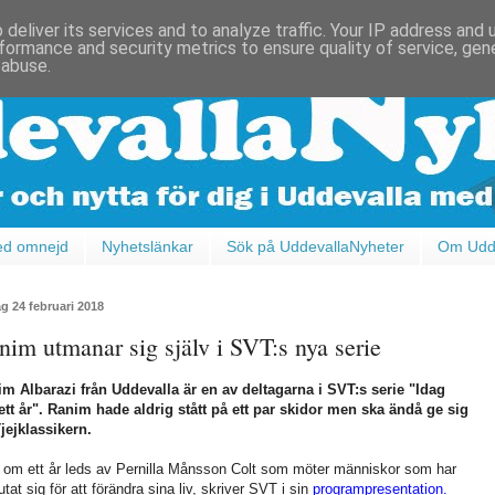
deliver its services and to analyze traffic. Your IP address and
formance and security metrics to ensure quality of service, ge
 abuse.
ed omnejd
Nyhetslänkar
Sök på UddevallaNyheter
Om Udde
ag 24 februari 2018
nim utmanar sig själv i SVT:s nya serie
m Albarazi från Uddevalla är en av deltagarna i SVT:s serie "Idag
tt år". Ranim hade aldrig stått på ett par skidor men ska ändå ge sig
jejklassikern.
 om ett år leds av Pernilla Månsson Colt som möter människor som har
utat sig för att förändra sina liv, skriver SVT i sin
programpresentation.