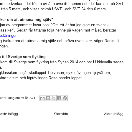
m medverkar i det första av åtta avsnitt i serien och det kan ses på SVT
 från 5 mars, och visas också i SVT1 och SVT 24 den 6 mars.
ker om att utmana mig själv"
rjan av programmet lovar hon: "Om ett år har jag gjort en svensk
klassiker". Sedan får tittarna följa henne på vägen mot målet, berättar
släningen.
g tycker om att utmana mig själv och pröva nya saker, säger Ranim till
ingen.
till Sverige som flykting
kom till Sverige som flykting från Syrien 2014 och bor i Uddevalla sedan
r.
ejklassikern ingår skidloppet Tjejvasan, cykeltävlingen Tjejvättern,
bro tjejsim och löptävlingen Rosa bandet-loppet.
ketter:
Idag om ett år
,
SVT
aste inlägg
Startsida
Äldre inlägg