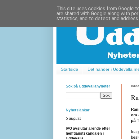
This site uses cookies from Google to 
are shared with Google along with per
statistics, and to detect and address
Startsida
Det händer i Uddevalla m
Sök på Uddevallanyheter
lörd
Ra
Rani
Nyhetslänkar
om e
5 augusti
på T
IVO avslutar ärende efter
Idag
hemtjänstskandalen i
besl
Uddevalla