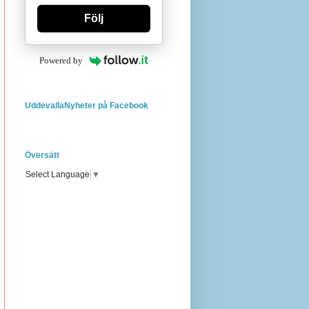
Följ
Powered by
UddevallaNyheter på Facebook
Översätt
Select Language
▼