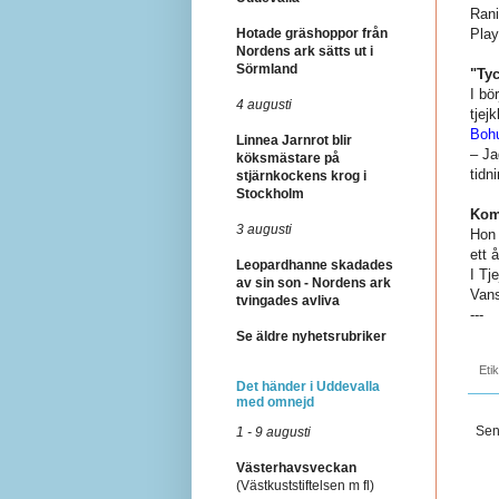
Rani
Hotade gräshoppor från
Play
Nordens ark sätts ut i
Sörmland
"Tyc
I bö
4 augusti
tjej
Bohu
Linnea Jarnrot blir
– Ja
köksmästare på
tidn
stjärnkockens krog i
Stockholm
Kom 
3 augusti
Hon 
ett å
Leopardhanne skadades
I Tj
av sin son - Nordens ark
Vans
tvingades avliva
---
Se äldre nyhetsrubriker
Eti
Det händer i Uddevalla
med omnejd
Sen
1 - 9 augusti
Västerhavsveckan
(Västkuststiftelsen m fl)