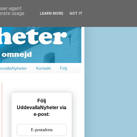
 user-agent
nerate usage
LEARN MORE
GOT IT
vallaNyheter
Kontakt
Följ
Följ
UddevallaNyheter via
e-post: