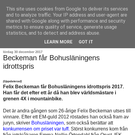
This site uses cookies from Google to deliver its services
and to analyze traffic. Your IP address and user-agent are
shared with Google along with performance and security
metrics to ensure quality of service, generate usage
statistics, and to detect and address abuse.
▼
LEARN MORE
GOT IT
lördag 30 december 2017
Beckeman får Bohusläningens
idrottspris
(Uppdaterad)
Felix Beckeman får Bohusläningens idrottspris 2017.
Han får det efter ett år då han blev världsmästare i
grenen 4X i mountainbike.
Det är andra gången som 26-årige Felix Beckeman utses till
vinnare. Efter ett EM-guld 2012 röstades han också fram av
juryn, skriver
Bohusläningen
,
som också berättar att
konkurrensen om priset var tuff.
Störst konkurrens kom från
från jetskiåkaren Emma-Nellie Örtendahl från Orust, IFK