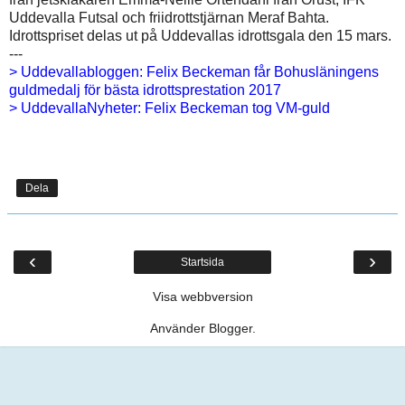
Uddevalla Futsal och friidrottstjärnan Meraf Bahta.
Idrottspriset delas ut på Uddevallas idrottsgala den 15 mars.
---
> Uddevallabloggen: Felix Beckeman får Bohusläningens
guldmedalj för bästa idrottsprestation 2017
> UddevallaNyheter: Felix Beckeman tog VM-guld
Dela
‹
›
Startsida
Visa webbversion
Använder
Blogger
.