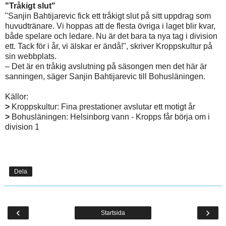
"Tråkigt slut"
"Sanjin Bahtijarevic fick ett tråkigt slut på sitt uppdrag som
huvudtränare. Vi hoppas att de flesta övriga i laget blir kvar,
både spelare och ledare. Nu är det bara ta nya tag i division
ett. Tack för i år, vi älskar er ändå!", skriver Kroppskultur på
sin webbplats.
– Det är en tråkig avslutning på säsongen men det här är
sanningen, säger Sanjin Bahtijarevic till Bohusläningen.
Källor:
>
Kroppskultur: Fina prestationer avslutar ett motigt år
>
Bohusläningen: Helsinborg vann - Kropps får börja om i
division 1
Dela
‹
›
Startsida