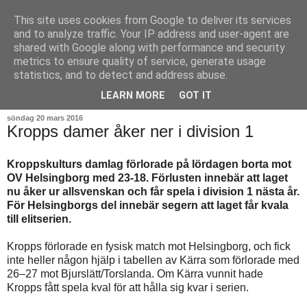
This site uses cookies from Google to deliver its services
and to analyze traffic. Your IP address and user-agent are
shared with Google along with performance and security
metrics to ensure quality of service, generate usage
statistics, and to detect and address abuse.
▼
LEARN MORE
GOT IT
söndag 20 mars 2016
Kropps damer åker ner i division 1
Kroppskulturs damlag förlorade på lördagen borta mot
OV Helsingborg med 23-18. Förlusten innebär att laget
nu åker ur allsvenskan och får spela i division 1 nästa år.
För Helsingborgs del innebär segern att laget får kvala
till elitserien.
Kropps förlorade en fysisk match mot Helsingborg, och fick
inte heller någon hjälp i tabellen av Kärra som förlorade med
26–27 mot Bjurslätt/Torslanda. Om Kärra vunnit hade
Kropps fått spela kval för att hålla sig kvar i serien.