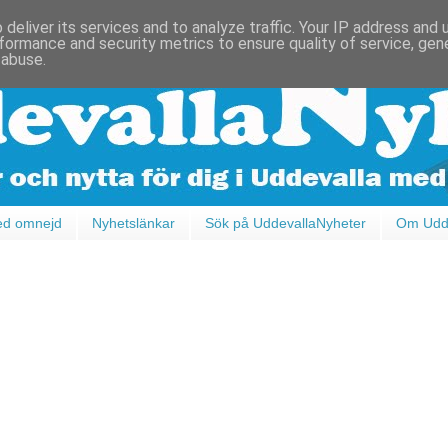
deliver its services and to analyze traffic. Your IP address and
formance and security metrics to ensure quality of service, ge
 abuse.
ed omnejd
Nyhetslänkar
Sök på UddevallaNyheter
Om Udde