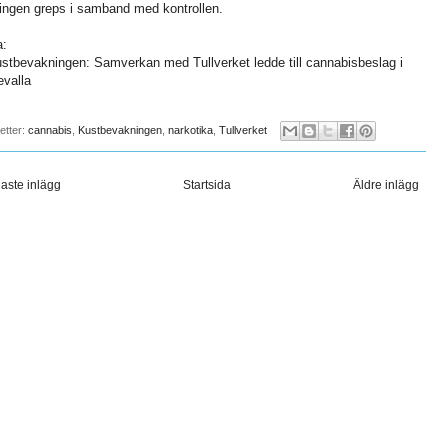
ingen greps i samband med kontrollen.
a:
stbevakningen: Samverkan med Tullverket ledde till cannabisbeslag i
valla
ketter:
cannabis
,
Kustbevakningen
,
narkotika
,
Tullverket
aste inlägg
Startsida
Äldre inlägg