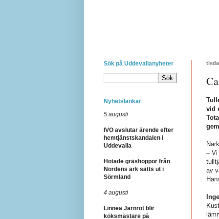
Sök på Uddevallanyheter
tisda
Ca
Tul
Nyhetslänkar
vid 
5 augusti
Tota
gem
IVO avslutar ärende efter
hemtjänstskandalen i
Nark
Uddevalla
– Vi
Hotade gräshoppor från
tull
Nordens ark sätts ut i
av v
Sörmland
Hans
4 augusti
Inge
Kust
Linnea Jarnrot blir
lämn
köksmästare på