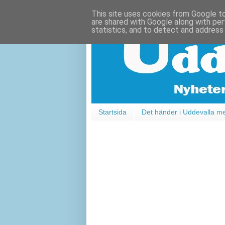
This site uses cookies from Google to 
are shared with Google along with per
statistics, and to detect and address
Startsida
Det händer i Uddevalla m