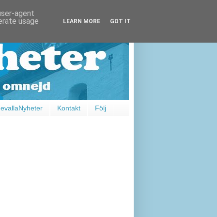
 user-agent
nerate usage
LEARN MORE
GOT IT
vallaNyheter
Kontakt
Följ