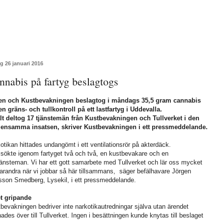
g 26 januari 2016
nnabis på fartyg beslagtogs
len och Kustbevakningen beslagtog i måndags 35,5 gram cannabis
en gräns- och tullkontroll på ett lastfartyg i Uddevalla.
lt deltog 17 tjänstemän från Kustbevakningen och Tullverket i den
ensamma insatsen, skriver Kustbevakningen i ett pressmeddelande.
otikan hittades undangömt i ett ventilationsrör på akterdäck.
 sökte igenom fartyget två och två, en kustbevakare och en
tjänsteman. Vi har ett gott samarbete med Tullverket och lär oss mycket
arandra när vi jobbar så här tillsammans, säger befälhavare Jörgen
son Smedberg, Lysekil, i ett pressmeddelande.
t gripande
bevakningen bedriver inte narkotikautredningar själva utan ärendet
ades över till Tullverket. Ingen i besättningen kunde knytas till beslaget