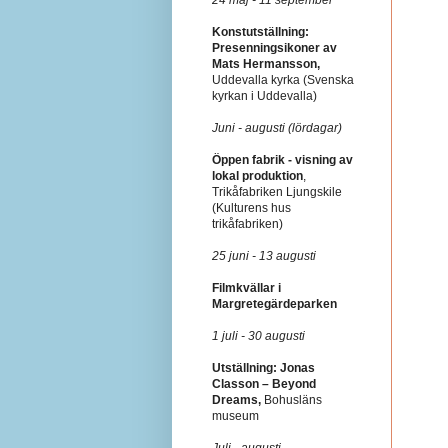
Konstutställning:
Presenningsikoner av
Mats Hermansson,
Uddevalla kyrka (Svenska
kyrkan i Uddevalla)
Juni - augusti (lördagar)
Öppen fabrik - visning av
lokal produktion
,
Trikåfabriken Ljungskile
(Kulturens hus
trikåfabriken)
25 juni - 13 augusti
Filmkvällar i
Margretegärdeparken
1 juli - 30 augusti
Utställning: Jonas
Classon – Beyond
Dreams,
Bohusläns
museum
Juli - augusti