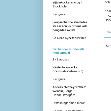
och 
stjärnkockens krog i
Stockholm
Käll
3 augusti
> Ku
Udde
Leopardhanne skadades
av sin son - Nordens ark
tvingades avliva
Eti
Se äldre nyhetsrubriker
Sen
Det händer i Uddevalla
med omnejd
1 - 9 augusti
Västerhavsveckan
(Västkuststiftelsen m fl)
7 augusti
Anders "Moneybrother"
Wendin,
Bergs
Handelsträdgård
Utställningar med mera:
24 maj - 11 september